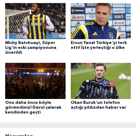
Michy Batshuayi, Süper
Ersun Yanal Türkiye'yi terk
Lig'in eski şampiyonuna
etti! İşte yerleştiği o ülke
önerildi
Onu daha önce böyle
Okan Buruk'un telefon
görmediniz! Davul çalarak
açtığı yıldızdan haber var
kendinden geçti