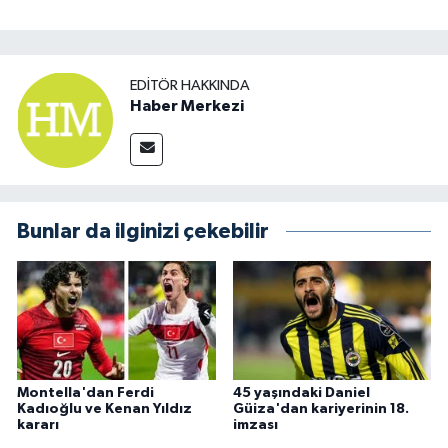
EDITÖR HAKKINDA
Haber Merkezi
Bunlar da ilginizi çekebilir
Montella'dan Ferdi
45 yaşındaki Daniel
Kadıoğlu ve Kenan Yıldız
Güiza'dan kariyerinin 18.
kararı
imzası