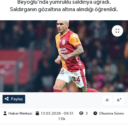
Beyoğlu'nda yumruklu saldırıya uğradı.
Saldırganın gözaltına altına alındığı öğrenildi.
Paylaş
-
+
A
A
Haber Merkezi
13.05.2026 - 09:51
3
Okunma Süresi:
1 Dk