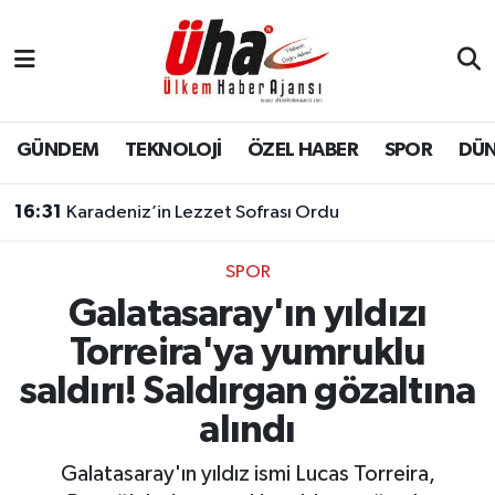
İstanbul Nöbetçi Eczaneler
İstanbul Hava Durumu
GÜNDEM
TEKNOLOJİ
ÖZEL HABER
SPOR
DÜ
İstanbul Namaz Vakitleri
16:31
Karadeniz’in Lezzet Sofrası Ordu
İstanbul Trafik Yoğunluk Haritası
SPOR
Galatasaray'ın yıldızı
Süper Lig Puan Durumu ve Fikstür
Torreira'ya yumruklu
Tüm Manşetler
saldırı! Saldırgan gözaltına
alındı
Son Dakika Haberleri
Galatasaray'ın yıldız ismi Lucas Torreira,
Haber Arşivi