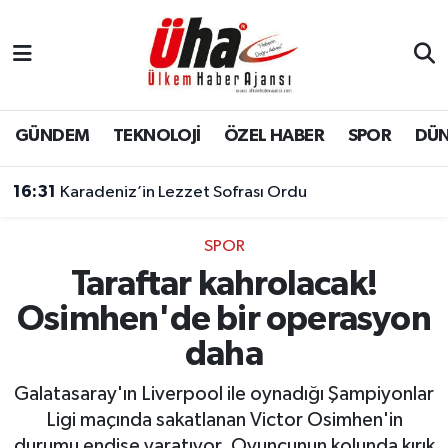
İstanbul Nöbetçi Eczaneler
İstanbul Hava Durumu
GÜNDEM
TEKNOLOJİ
ÖZEL HABER
SPOR
DÜ
İstanbul Namaz Vakitleri
16:31
Karadeniz’in Lezzet Sofrası Ordu
İstanbul Trafik Yoğunluk Haritası
SPOR
Taraftar kahrolacak!
Süper Lig Puan Durumu ve Fikstür
Osimhen'de bir operasyon
Tüm Manşetler
daha
Son Dakika Haberleri
Galatasaray'ın Liverpool ile oynadığı Şampiyonlar
Ligi maçında sakatlanan Victor Osimhen'in
Haber Arşivi
durumu endişe yaratıyor. Oyuncunun kolunda kırık