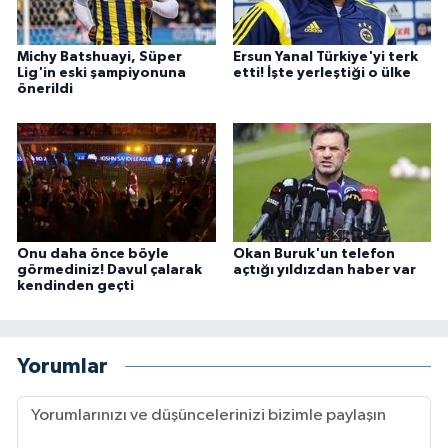
Michy Batshuayi, Süper
Ersun Yanal Türkiye'yi terk
Lig'in eski şampiyonuna
etti! İşte yerleştiği o ülke
önerildi
Onu daha önce böyle
Okan Buruk'un telefon
görmediniz! Davul çalarak
açtığı yıldızdan haber var
kendinden geçti
Yorumlar