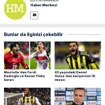
EDITÖR HAKKINDA
Haber Merkezi
Bunlar da ilginizi çekebilir
Montella'dan Ferdi
45 yaşındaki Daniel
Kadıoğlu ve Kenan Yıldız
Güiza'dan kariyerinin 18.
kararı
imzası