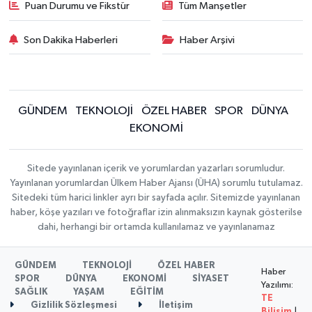
Puan Durumu ve Fikstür
Tüm Manşetler
Son Dakika Haberleri
Haber Arşivi
GÜNDEM
TEKNOLOJİ
ÖZEL HABER
SPOR
DÜNYA
EKONOMİ
Sitede yayınlanan içerik ve yorumlardan yazarları sorumludur.
Yayınlanan yorumlardan Ülkem Haber Ajansı (ÜHA) sorumlu tutulamaz.
Sitedeki tüm harici linkler ayrı bir sayfada açılır. Sitemizde yayınlanan
haber, köşe yazıları ve fotoğraflar izin alınmaksızın kaynak gösterilse
dahi, herhangi bir ortamda kullanılamaz ve yayınlanamaz
GÜNDEM
TEKNOLOJİ
ÖZEL HABER
Haber
SPOR
DÜNYA
EKONOMİ
SİYASET
Yazılımı:
SAĞLIK
YAŞAM
EĞİTİM
TE
Gizlilik Sözleşmesi
İletişim
Bilişim
|