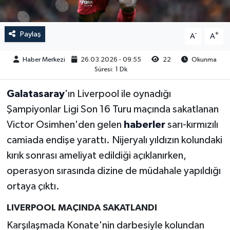
Paylaş
-
+
A
A
Haber Merkezi
26.03.2026 - 09:55
22
Okunma
Süresi: 1 Dk
Galatasaray
'ın Liverpool ile oynadığı
Şampiyonlar Ligi Son 16 Turu maçında sakatlanan
Victor Osimhen'den gelen
haberler
sarı-kırmızılı
camiada endişe yarattı. Nijeryalı yıldızın kolundaki
kırık sonrası ameliyat edildiği açıklanırken,
operasyon sırasında dizine de müdahale yapıldığı
ortaya çıktı.
LIVERPOOL MAÇINDA SAKATLANDI
Karşılaşmada Konate'nin darbesiyle kolundan