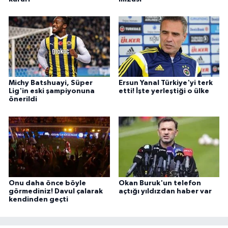
Michy Batshuayi, Süper
Ersun Yanal Türkiye'yi terk
Lig'in eski şampiyonuna
etti! İşte yerleştiği o ülke
önerildi
Onu daha önce böyle
Okan Buruk'un telefon
görmediniz! Davul çalarak
açtığı yıldızdan haber var
kendinden geçti