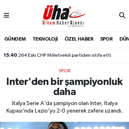
İstanbul Nöbetçi Eczaneler
İstanbul Hava Durumu
GÜNDEM
TEKNOLOJİ
ÖZEL HABER
SPOR
DÜ
İstanbul Namaz Vakitleri
15:40
264 Eski CHP Milletvekili partiden istifa etti
İstanbul Trafik Yoğunluk Haritası
SPOR
Inter'den bir şampiyonluk
Süper Lig Puan Durumu ve Fikstür
daha
Tüm Manşetler
İtalya Serie A'da şampiyon olan Inter, İtalya
Son Dakika Haberleri
Kupası'nda Lazio'yu 2-0 yenerek zafere uzandı.
Haber Arşivi