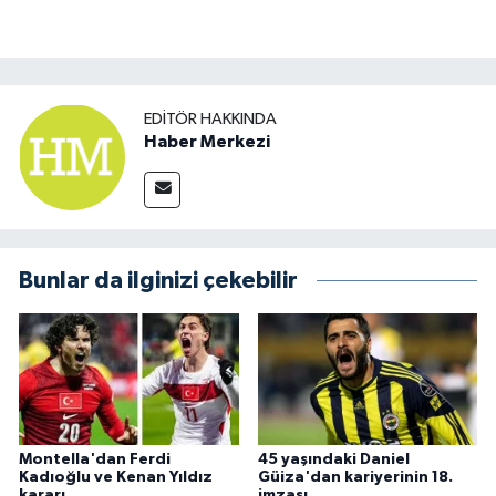
EDITÖR HAKKINDA
Haber Merkezi
Bunlar da ilginizi çekebilir
Montella'dan Ferdi
45 yaşındaki Daniel
Kadıoğlu ve Kenan Yıldız
Güiza'dan kariyerinin 18.
kararı
imzası