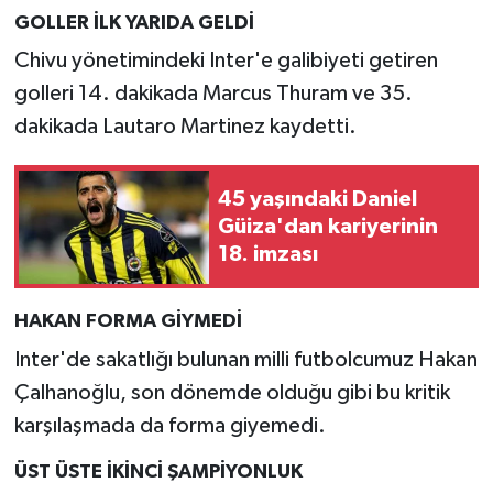
GOLLER İLK YARIDA GELDİ
Chivu yönetimindeki Inter'e galibiyeti getiren
golleri 14. dakikada Marcus Thuram ve 35.
dakikada Lautaro Martinez kaydetti.
45 yaşındaki Daniel
Güiza'dan kariyerinin
18. imzası
HAKAN FORMA GİYMEDİ
Inter'de sakatlığı bulunan milli futbolcumuz Hakan
Çalhanoğlu, son dönemde olduğu gibi bu kritik
karşılaşmada da forma giyemedi.
ÜST ÜSTE İKİNCİ ŞAMPİYONLUK