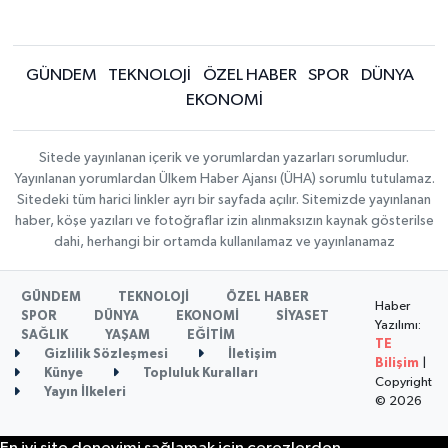
GÜNDEM
TEKNOLOJİ
ÖZEL HABER
SPOR
DÜNYA
EKONOMİ
Sitede yayınlanan içerik ve yorumlardan yazarları sorumludur.
Yayınlanan yorumlardan Ülkem Haber Ajansı (ÜHA) sorumlu tutulamaz.
Sitedeki tüm harici linkler ayrı bir sayfada açılır. Sitemizde yayınlanan
haber, köşe yazıları ve fotoğraflar izin alınmaksızın kaynak gösterilse
dahi, herhangi bir ortamda kullanılamaz ve yayınlanamaz
GÜNDEM
TEKNOLOJİ
ÖZEL HABER
Haber
SPOR
DÜNYA
EKONOMİ
SİYASET
Yazılımı:
SAĞLIK
YAŞAM
EĞİTİM
TE
Gizlilik Sözleşmesi
İletişim
Bilişim
|
Künye
Topluluk Kuralları
Copyright
Yayın İlkeleri
© 2026