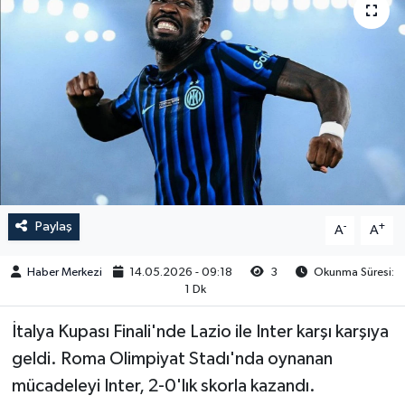
Paylaş
-
+
A
A
Haber Merkezi
14.05.2026 - 09:18
3
Okunma Süresi:
1 Dk
İtalya Kupası Finali'nde Lazio ile Inter karşı karşıya
geldi. Roma Olimpiyat Stadı'nda oynanan
mücadeleyi Inter, 2-0'lık skorla kazandı.