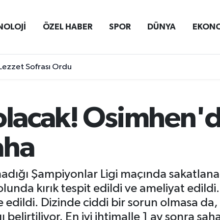
NOLOJİ
ÖZEL HABER
SPOR
DÜNYA
EKON
Lezzet Sofrası Ordu
olacak! Osimhen'd
aha
ynadığı Şampiyonlar Ligi maçında sakatla
nda kırık tespit edildi ve ameliyat edildi.
edildi. Dizinde ciddi bir sorun olmasa da
elirtiliyor. En iyi ihtimalle 1 ay sonra sa