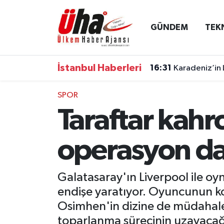
GÜNDEM
TEK
İstanbul Nöbetçi Eczaneler
İstanbul Hava Durumu
İstanbul Haberleri
16:31
Karadeniz’in 
İstanbul Namaz Vakitleri
SPOR
Taraftar kahr
İstanbul Trafik Yoğunluk Haritası
Süper Lig Puan Durumu ve Fikstür
operasyon d
Tüm Manşetler
Galatasaray'ın Liverpool ile o
endişe yaratıyor. Oyuncunun kolu
Son Dakika Haberleri
Osimhen'in dizine de müdahale 
Haber Arşivi
toparlanma sürecinin uzayacağı b