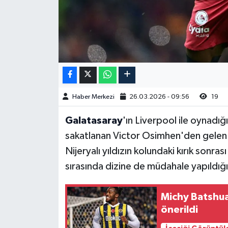
Haber Merkezi
26.03.2026 - 09:56
19
Galatasaray
'ın Liverpool ile oynadı
sakatlanan Victor Osimhen'den gele
Nijeryalı yıldızın kolundaki kırık sonra
sırasında dizine de müdahale yapıldığı 
Michy Batshua
önerildi