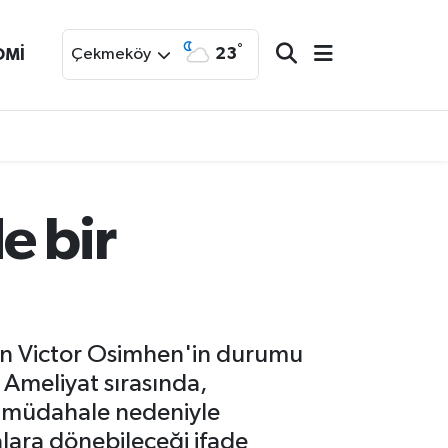
°
23
OMİ
Çekmeköy
e bir
nan Victor Osimhen'in durumu
 Ameliyat sırasında,
, müdahale nedeniyle
halara dönebileceği ifade