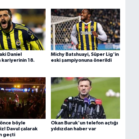
aki Daniel
Michy Batshuayi, Süper Lig'in
kariyerinin 18.
eski şampiyonuna önerildi
önce böyle
Okan Buruk'un telefon açtığı
z! Davul çalarak
yıldızdan haber var
 geçti