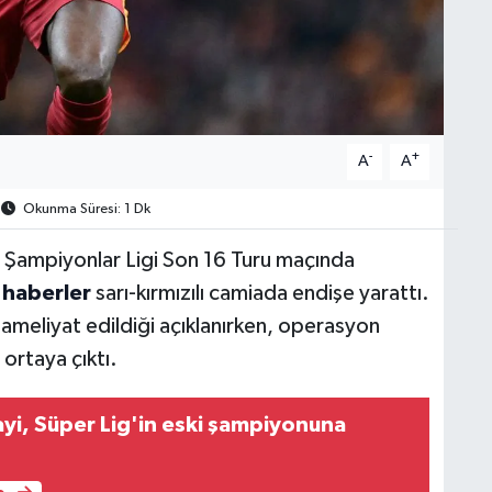
-
+
A
A
Okunma Süresi: 1 Dk
ğı Şampiyonlar Ligi Son 16 Turu maçında
n
haberler
sarı-kırmızılı camiada endişe yarattı.
sı ameliyat edildiği açıklanırken, operasyon
ortaya çıktı.
yi, Süper Lig'in eski şampiyonuna