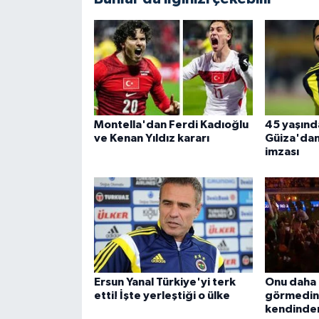
Montella'dan Ferdi Kadıoğlu
45 yaşınd
ve Kenan Yıldız kararı
Güiza'dan 
imzası
Ersun Yanal Türkiye'yi terk
Onu daha 
etti! İşte yerleştiği o ülke
görmedini
kendinden