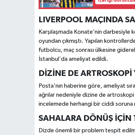
İçeriği Görüntül
LIVERPOOL MAÇINDA S
Karşılaşmada Konate'nin darbesiyle k
oyundan çıkmıştı. Yapılan kontrollerde u
futbolcu, maç sonrası ülkesine gidere
İstanbul'da ameliyat edildi.
DİZİNE DE ARTROSKOPİ 
Posta'nın haberine göre, ameliyat sı
ağrılar nedeniyle dizine de artroskopi
incelemede herhangi bir ciddi soruna 
SAHALARA DÖNÜŞ İÇİN 1
Dizde önemli bir problem tespit edi