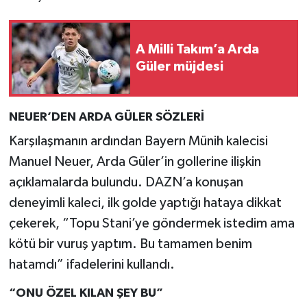
A Milli Takım’a Arda
Güler müjdesi
NEUER’DEN ARDA GÜLER SÖZLERİ
Karşılaşmanın ardından Bayern Münih kalecisi
Manuel Neuer, Arda Güler’in gollerine ilişkin
açıklamalarda bulundu. DAZN’a konuşan
deneyimli kaleci, ilk golde yaptığı hataya dikkat
çekerek, “Topu Stani’ye göndermek istedim ama
kötü bir vuruş yaptım. Bu tamamen benim
hatamdı” ifadelerini kullandı.
“ONU ÖZEL KILAN ŞEY BU”