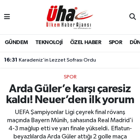
İstanbul Nöbetçi Eczaneler
İstanbul Hava Durumu
GÜNDEM
TEKNOLOJİ
ÖZEL HABER
SPOR
DÜ
İstanbul Namaz Vakitleri
16:31
Karadeniz’in Lezzet Sofrası Ordu
İstanbul Trafik Yoğunluk Haritası
SPOR
Arda Güler’e karşı çaresiz
Süper Lig Puan Durumu ve Fikstür
kaldı! Neuer’den ilk yorum
Tüm Manşetler
UEFA Şampiyonlar Ligi çeyrek final rövanş
Son Dakika Haberleri
maçında Bayern Münih, sahasında Real Madrid'i
4-3 mağlup etti ve yarı finale yükseldi. Eflatun-
Haber Arşivi
beyazlılarda Arda Güler attığı 2 golle maça