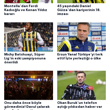
Montella'dan Ferdi
45 yaşındaki Daniel
Kadıoğlu ve Kenan Yıldız
Güiza'dan kariyerinin 18.
kararı
imzası
Michy Batshuayi, Süper
Ersun Yanal Türkiye'yi terk
Lig'in eski şampiyonuna
etti! İşte yerleştiği o ülke
önerildi
Onu daha önce böyle
Okan Buruk'un telefon
görmediniz! Davul çalarak
açtığı yıldızdan haber var