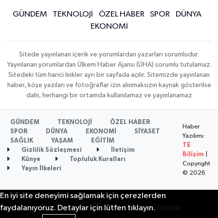
GÜNDEM
TEKNOLOJİ
ÖZEL HABER
SPOR
DÜNYA
EKONOMİ
Sitede yayınlanan içerik ve yorumlardan yazarları sorumludur.
Yayınlanan yorumlardan Ülkem Haber Ajansı (ÜHA) sorumlu tutulamaz.
Sitedeki tüm harici linkler ayrı bir sayfada açılır. Sitemizde yayınlanan
haber, köşe yazıları ve fotoğraflar izin alınmaksızın kaynak gösterilse
dahi, herhangi bir ortamda kullanılamaz ve yayınlanamaz
GÜNDEM
TEKNOLOJİ
ÖZEL HABER
Haber
SPOR
DÜNYA
EKONOMİ
SİYASET
Yazılımı:
SAĞLIK
YAŞAM
EĞİTİM
TE
Gizlilik Sözleşmesi
İletişim
Bilişim
|
Künye
Topluluk Kuralları
Copyright
Yayın İlkeleri
© 2026
En iyi site deneyimi sağlamak için çerezlerden
faydalanıyoruz. Detaylar için lütfen tıklayın.
Gizlilik