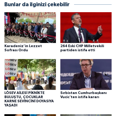
Bunlar da ilginizi çekebilir
Karadeniz’in Lezzet
264 Eski CHP Milletvekili
Sofrası Ordu
partiden istifa etti
LÖSEV AİLESİ PİKNİKTE
Sırbistan Cumhurbaşkanı
BULUŞTU, ÇOCUKLAR
Vucic'ten istifa kararı
KARNE SEVİNCİNİ DOYASIYA
YAŞADI