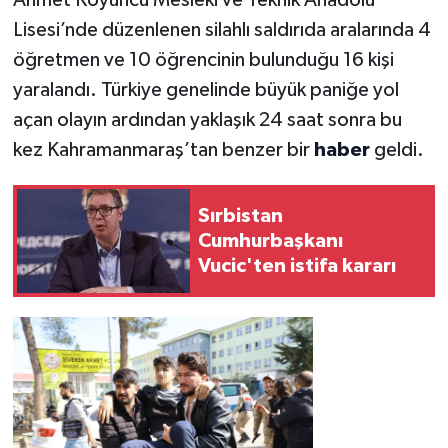
Ahmet Koyuncu Mesleki ve Teknik Anadolu
Lisesi’nde düzenlenen silahlı saldırıda aralarında 4
öğretmen ve 10 öğrencinin bulunduğu 16 kişi
yaralandı. Türkiye genelinde büyük paniğe yol
açan olayın ardından yaklaşık 24 saat sonra bu
kez Kahramanmaraş’tan benzer bir
haber
geldi.
Sırbistan
Cumhurbaşkanı
Vucic'ten istifa kararı