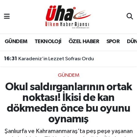
İstanbul Nöbetçi Eczaneler
İstanbul Hava Durumu
GÜNDEM
TEKNOLOJİ
ÖZEL HABER
SPOR
DÜ
İstanbul Namaz Vakitleri
16:31
Karadeniz’in Lezzet Sofrası Ordu
İstanbul Trafik Yoğunluk Haritası
GÜNDEM
Okul saldırganlarının ortak
Süper Lig Puan Durumu ve Fikstür
noktası! İkisi de kan
Tüm Manşetler
dökmeden önce bu oyunu
oynamış
Son Dakika Haberleri
Şanlıurfa ve Kahramanmaraş’ta peş peşe yaşanan
Haber Arşivi