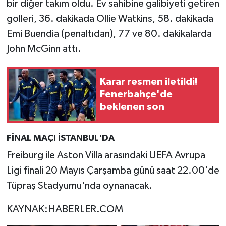
bir diğer takım oldu. Ev sahibine galibiyeti getiren
golleri, 36. dakikada Ollie Watkins, 58. dakikada
Emi Buendia (penaltıdan), 77 ve 80. dakikalarda
John McGinn attı.
Karar resmen iletildi!
Fenerbahçe'de
beklenen son
FİNAL MAÇI İSTANBUL'DA
Freiburg ile Aston Villa arasındaki UEFA Avrupa
Ligi finali 20 Mayıs Çarşamba günü saat 22.00'de
Tüpraş Stadyumu'nda oynanacak.
KAYNAK:HABERLER.COM