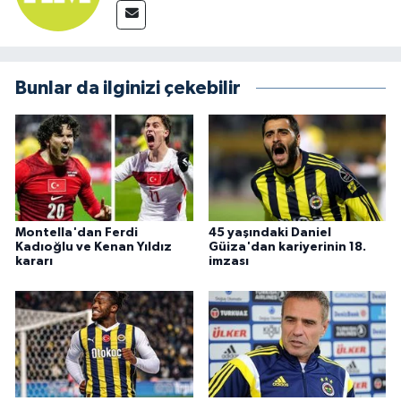
Bunlar da ilginizi çekebilir
Montella'dan Ferdi
45 yaşındaki Daniel
Kadıoğlu ve Kenan Yıldız
Güiza'dan kariyerinin 18.
kararı
imzası