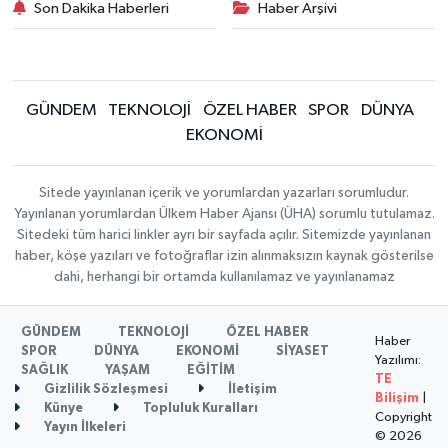
Son Dakika Haberleri
Haber Arşivi
GÜNDEM
TEKNOLOJİ
ÖZEL HABER
SPOR
DÜNYA
EKONOMİ
Sitede yayınlanan içerik ve yorumlardan yazarları sorumludur.
Yayınlanan yorumlardan Ülkem Haber Ajansı (ÜHA) sorumlu tutulamaz.
Sitedeki tüm harici linkler ayrı bir sayfada açılır. Sitemizde yayınlanan
haber, köşe yazıları ve fotoğraflar izin alınmaksızın kaynak gösterilse
dahi, herhangi bir ortamda kullanılamaz ve yayınlanamaz
GÜNDEM
TEKNOLOJİ
ÖZEL HABER
Haber
SPOR
DÜNYA
EKONOMİ
SİYASET
Yazılımı:
SAĞLIK
YAŞAM
EĞİTİM
TE
Gizlilik Sözleşmesi
İletişim
Bilişim
|
Künye
Topluluk Kuralları
Copyright
Yayın İlkeleri
© 2026