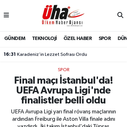
İstanbul Nöbetçi Eczaneler
İstanbul Hava Durumu
GÜNDEM
TEKNOLOJİ
ÖZEL HABER
SPOR
DÜ
İstanbul Namaz Vakitleri
16:31
Karadeniz’in Lezzet Sofrası Ordu
İstanbul Trafik Yoğunluk Haritası
SPOR
Final maçı İstanbul'da!
Süper Lig Puan Durumu ve Fikstür
UEFA Avrupa Ligi'nde
Tüm Manşetler
finalistler belli oldu
Son Dakika Haberleri
UEFA Avrupa Ligi yarı final rövanş maçlarının
ardından Freiburg ile Aston Villa finale adını
Haber Arşivi
yazdırdı. İki takım İstanbul'daki Tüpraş