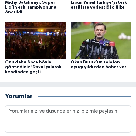
Michy Batshuayi, Süper
Ersun Yanal Türkiye'yi terk
Lig'in eski şampiyonuna
etti! İşte yerleştiği o ülke
önerildi
Onu daha önce böyle
Okan Buruk'un telefon
görmediniz! Davul çalarak
açtığı yıldızdan haber var
kendinden geçti
Yorumlar