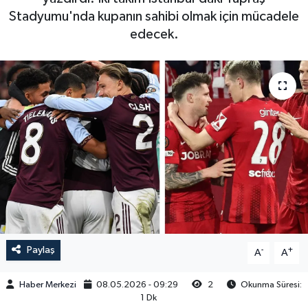
Stadyumu'nda kupanın sahibi olmak için mücadele
edecek.
Paylaş
-
+
A
A
Haber Merkezi
08.05.2026 - 09:29
2
Okunma Süresi:
1 Dk