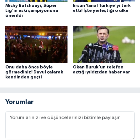
Michy Batshuayi, Süper
Ersun Yanal Türkiye'yi terk
Lig'in eski şampiyonuna
etti! İşte yerleştiği o ülke
önerildi
Onu daha önce böyle
Okan Buruk'un telefon
görmediniz! Davul çalarak
açtığı yıldızdan haber var
kendinden geçti
Yorumlar