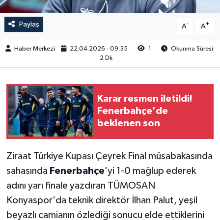
Paylaş
-
+
A
A
Haber Merkezi
22.04.2026 - 09:35
1
Okunma Süresi:
2 Dk
Karar resmen iletildi!
Fenerbahçe'de
beklenen son
Ziraat Türkiye Kupası Çeyrek Final müsabakasında
sahasında
Fenerbahçe
'yi 1-0 mağlup ederek
adını yarı finale yazdıran TÜMOSAN
Konyaspor'da teknik direktör İlhan Palut, yeşil
beyazlı camianın özlediği sonucu elde ettiklerini