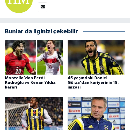
Bunlar da ilginizi çekebilir
Montella'dan Ferdi
45 yaşındaki Daniel
Kadıoğlu ve Kenan Yıldız
Güiza'dan kariyerinin 18.
kararı
imzası