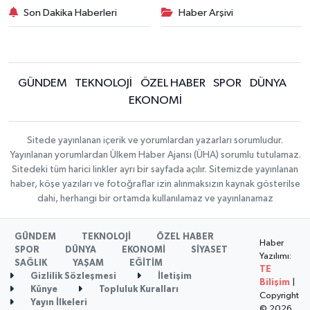
Son Dakika Haberleri
Haber Arşivi
GÜNDEM
TEKNOLOJİ
ÖZEL HABER
SPOR
DÜNYA
EKONOMİ
Sitede yayınlanan içerik ve yorumlardan yazarları sorumludur.
Yayınlanan yorumlardan Ülkem Haber Ajansı (ÜHA) sorumlu tutulamaz.
Sitedeki tüm harici linkler ayrı bir sayfada açılır. Sitemizde yayınlanan
haber, köşe yazıları ve fotoğraflar izin alınmaksızın kaynak gösterilse
dahi, herhangi bir ortamda kullanılamaz ve yayınlanamaz
GÜNDEM
TEKNOLOJİ
ÖZEL HABER
Haber
SPOR
DÜNYA
EKONOMİ
SİYASET
Yazılımı:
SAĞLIK
YAŞAM
EĞİTİM
TE
Gizlilik Sözleşmesi
İletişim
Bilişim
|
Künye
Topluluk Kuralları
Copyright
Yayın İlkeleri
© 2026