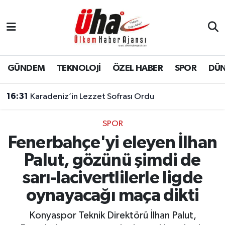
İstanbul Nöbetçi Eczaneler
İstanbul Hava Durumu
GÜNDEM
TEKNOLOJİ
ÖZEL HABER
SPOR
DÜ
İstanbul Namaz Vakitleri
16:31
Karadeniz’in Lezzet Sofrası Ordu
İstanbul Trafik Yoğunluk Haritası
SPOR
Fenerbahçe'yi eleyen İlhan
Süper Lig Puan Durumu ve Fikstür
Palut, gözünü şimdi de
Tüm Manşetler
sarı-lacivertlilerle ligde
oynayacağı maça dikti
Son Dakika Haberleri
Konyaspor Teknik Direktörü İlhan Palut,
Haber Arşivi