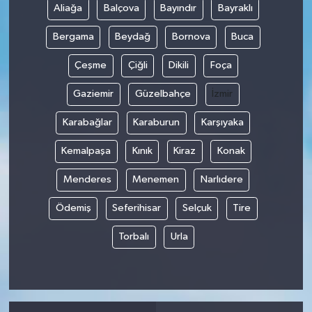
Aliağa
Balçova
Bayındır
Bayraklı
Bergama
Beydağ
Bornova
Buca
Çeşme
Çiğli
Dikili
Foça
Gaziemir
Güzelbahçe
İzmir
Karabağlar
Karaburun
Karşıyaka
Kemalpaşa
Kınık
Kiraz
Konak
Menderes
Menemen
Narlıdere
Ödemiş
Seferihisar
Selçuk
Tire
Torbalı
Urla