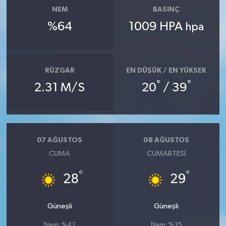
NEM
BASINÇ
%64
1009 HPA
hpa
RÜZGAR
EN DÜŞÜK / EN YÜKSEK
°
°
2.31 M/S
20
/ 39
07 AĞUSTOS
08 AĞUSTOS
CUMA
CUMARTESI
°
°
28
29
Güneşli
Güneşli
Nem: %42
Nem: %35