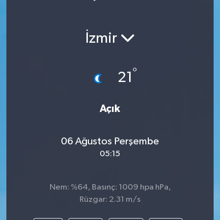
İzmir
°
21
Açık
06 Ağustos Perşembe
05:15
Nem: %64, Basınç: 1009 hpa hPa,
Rüzgar: 2.31 m/s