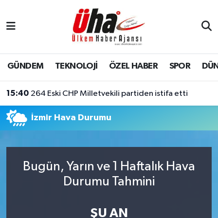
İstanbul Nöbetçi Eczaneler
İstanbul Hava Durumu
GÜNDEM
TEKNOLOJİ
ÖZEL HABER
SPOR
DÜ
İstanbul Namaz Vakitleri
15:40
264 Eski CHP Milletvekili partiden istifa etti
İstanbul Trafik Yoğunluk Haritası
İzmir Hava Durumu
Süper Lig Puan Durumu ve Fikstür
Tüm Manşetler
Bugün, Yarın ve 1 Haftalık Hava
Durumu Tahmini
Son Dakika Haberleri
Haber Arşivi
ŞU AN