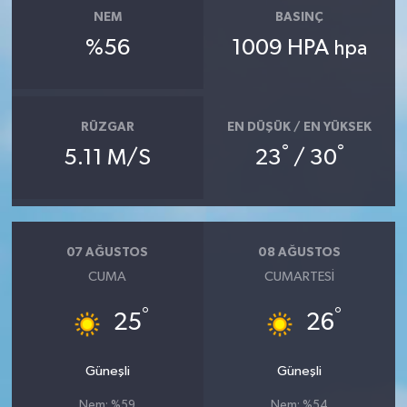
NEM
BASINÇ
%56
1009 HPA
hpa
RÜZGAR
EN DÜŞÜK / EN YÜKSEK
°
°
5.11 M/S
23
/ 30
07 AĞUSTOS
08 AĞUSTOS
CUMA
CUMARTESI
°
°
25
26
Güneşli
Güneşli
Nem: %59
Nem: %54