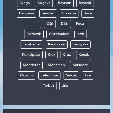
Aliağa
Balçova
Bayındır
Bayraklı
Bergama
Beydağ
Bornova
Buca
Çeşme
Çiğli
Dikili
Foça
Gaziemir
Güzelbahçe
İzmir
Karabağlar
Karaburun
Karşıyaka
Kemalpaşa
Kınık
Kiraz
Konak
Menderes
Menemen
Narlıdere
Ödemiş
Seferihisar
Selçuk
Tire
Torbalı
Urla