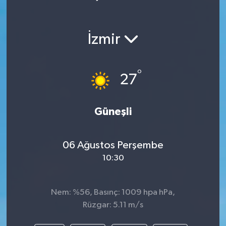
İzmir
°
27
Güneşli
06 Ağustos Perşembe
10:30
Nem: %56, Basınç: 1009 hpa hPa,
Rüzgar: 5.11 m/s