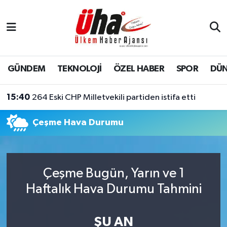
İstanbul Nöbetçi Eczaneler
İstanbul Hava Durumu
GÜNDEM
TEKNOLOJİ
ÖZEL HABER
SPOR
DÜ
İstanbul Namaz Vakitleri
15:40
264 Eski CHP Milletvekili partiden istifa etti
İstanbul Trafik Yoğunluk Haritası
Çeşme Hava Durumu
Süper Lig Puan Durumu ve Fikstür
Tüm Manşetler
Çeşme Bugün, Yarın ve 1
Haftalık Hava Durumu Tahmini
Son Dakika Haberleri
Haber Arşivi
ŞU AN