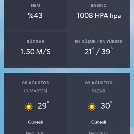
NEM
BASINÇ
%43
1008 HPA
hpa
RÜZGAR
EN DÜŞÜK / EN YÜKSEK
°
°
1.50 M/S
21
/ 39
08 AĞUSTOS
09 AĞUSTOS
CUMARTESI
PAZAR
°
°
29
30
Güneşli
Güneşli
Nem: %36
Nem: %34