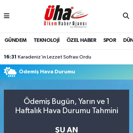
İstanbul Nöbetçi Eczaneler
İstanbul Hava Durumu
GÜNDEM
TEKNOLOJİ
ÖZEL HABER
SPOR
DÜ
İstanbul Namaz Vakitleri
16:31
Karadeniz’in Lezzet Sofrası Ordu
İstanbul Trafik Yoğunluk Haritası
Ödemiş Hava Durumu
Süper Lig Puan Durumu ve Fikstür
Tüm Manşetler
Ödemiş Bugün, Yarın ve 1
Haftalık Hava Durumu Tahmini
Son Dakika Haberleri
Haber Arşivi
ŞU AN