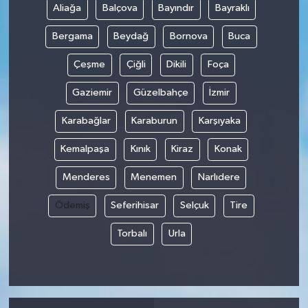
Aliağa
Balçova
Bayındır
Bayraklı
Bergama
Beydağ
Bornova
Buca
Çeşme
Çiğli
Dikili
Foça
Gaziemir
Güzelbahçe
İzmir
Karabağlar
Karaburun
Karşıyaka
Kemalpaşa
Kınık
Kiraz
Konak
Menderes
Menemen
Narlıdere
Ödemiş
Seferihisar
Selçuk
Tire
Torbalı
Urla