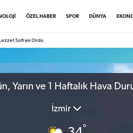
NOLOJİ
ÖZEL HABER
SPOR
DÜNYA
EKON
Lezzet Sofrası Ordu
n, Yarın ve 1 Haftalık Hava Du
İzmir
°
34