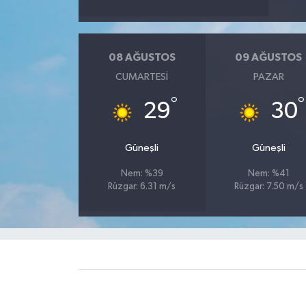
08 AĞUSTOS
09 AĞUSTOS
CUMARTESI
PAZAR
°
°
29
30
Güneşli
Güneşli
Nem: %39
Nem: %41
Rüzgar: 6.31 m/s
Rüzgar: 7.50 m/s