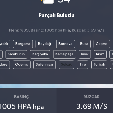
Parçalı Bulutlu
Nem: %39, Basınç: 1005 hpa hPa, Rüzgar: 3.69 m/s
raklı
Bergama
Beydağ
Bornova
Buca
Çeşme
r
Karaburun
Karşıyaka
Kemalpaşa
Kınık
Kiraz
ıdere
Ödemiş
Seferihisar
Selçuk
Tire
Torbalı
BASINÇ
RÜZGAR
1005 HPA
3.69 M/S
hpa