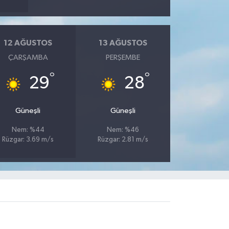
12 AĞUSTOS
13 AĞUSTOS
ÇARŞAMBA
PERŞEMBE
°
°
29
28
Güneşli
Güneşli
Nem: %44
Nem: %46
Rüzgar: 3.69 m/s
Rüzgar: 2.81 m/s