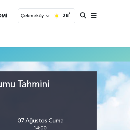
°
28
OMİ
Çekmeköy
rumu Tahmini
07 Ağustos Cuma
14:00