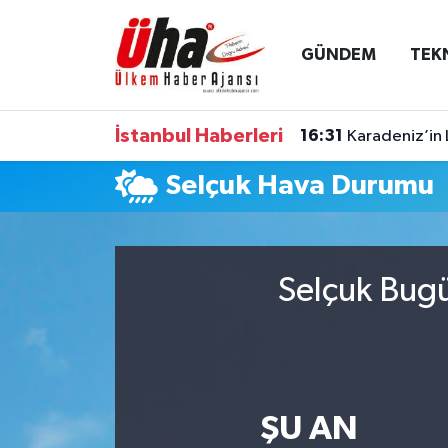
GÜNDEM
TEK
İstanbul Nöbetçi Eczaneler
İstanbul Hava Durumu
İstanbul Haberleri
16:31
Karadeniz’in 
İstanbul Namaz Vakitleri
Selçuk Hava Durumu
İstanbul Trafik Yoğunluk Haritası
Süper Lig Puan Durumu ve Fikstür
Selçuk Bugü
Tüm Manşetler
Son Dakika Haberleri
ŞU AN
Haber Arşivi