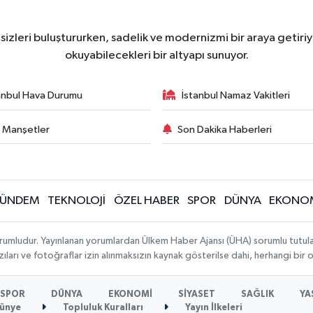
zleri buluştururken, sadelik ve modernizmi bir araya getiriyo
okuyabilecekleri bir altyapı sunuyor.
anbul Hava Durumu
İstanbul Namaz Vakitleri
 Manşetler
Son Dakika Haberleri
ÜNDEM
TEKNOLOJİ
ÖZEL HABER
SPOR
DÜNYA
EKONO
rumludur. Yayınlanan yorumlardan Ülkem Haber Ajansı (ÜHA) sorumlu tutulamaz.
ıları ve fotoğraflar izin alınmaksızın kaynak gösterilse dahi, herhangi bir
SPOR
DÜNYA
EKONOMİ
SİYASET
SAĞLIK
YA
ünye
Topluluk Kuralları
Yayın İlkeleri