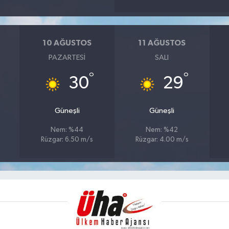
10 AĞUSTOS
11 AĞUSTOS
PAZARTESI
SALI
°
°
30
29
Güneşli
Güneşli
Nem: %44
Nem: %42
Rüzgar: 6.50 m/s
Rüzgar: 4.00 m/s