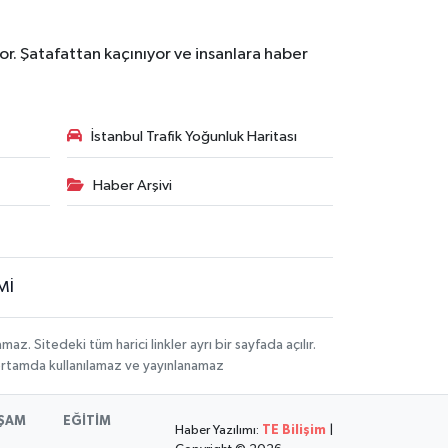
r. Şatafattan kaçınıyor ve insanlara haber
İstanbul Trafik Yoğunluk Haritası
Haber Arşivi
Mİ
 Sitedeki tüm harici linkler ayrı bir sayfada açılır.
 ortamda kullanılamaz ve yayınlanamaz
ŞAM
EĞİTİM
Haber Yazılımı:
TE Bilişim
|