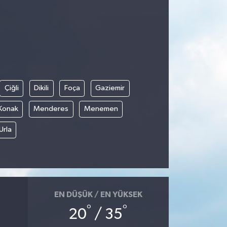
Çiğli
Dikili
Foça
Gaziemir
Konak
Menderes
Menemen
Urla
EN DÜŞÜK / EN YÜKSEK
°
°
20
/ 35