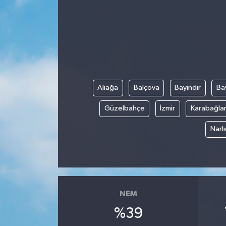
Aliağa
Balçova
Bayındır
Bay
Güzelbahçe
İzmir
Karabağla
Narl
NEM
%39