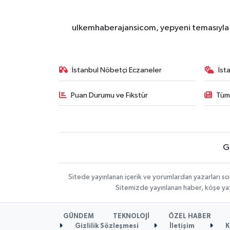
ulkemhaberajansicom, yepyeni temasıyla si
İstanbul Nöbetçi Eczaneler
İst
Puan Durumu ve Fikstür
Tüm
G
Sitede yayınlanan içerik ve yorumlardan yazarları so
Sitemizde yayınlanan haber, köşe yaz
GÜNDEM
TEKNOLOJİ
ÖZEL HABER
Gizlilik Sözleşmesi
İletişim
K