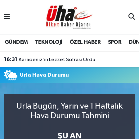
İstanbul Nöbetçi Eczaneler
İstanbul Hava Durumu
GÜNDEM
TEKNOLOJİ
ÖZEL HABER
SPOR
DÜ
İstanbul Namaz Vakitleri
16:31
Karadeniz’in Lezzet Sofrası Ordu
İstanbul Trafik Yoğunluk Haritası
Urla Hava Durumu
Süper Lig Puan Durumu ve Fikstür
Tüm Manşetler
Urla Bugün, Yarın ve 1 Haftalık
Hava Durumu Tahmini
Son Dakika Haberleri
Haber Arşivi
ŞU AN