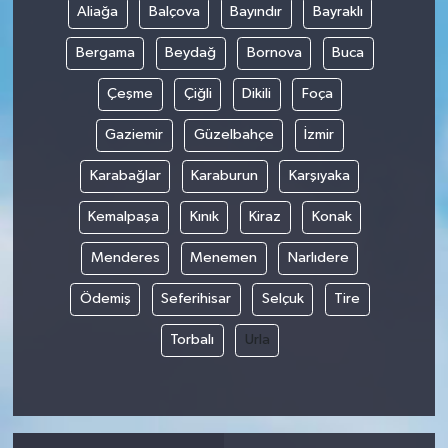
Aliağa
Balçova
Bayındır
Bayraklı
Bergama
Beydağ
Bornova
Buca
Çeşme
Çiğli
Dikili
Foça
Gaziemir
Güzelbahçe
İzmir
Karabağlar
Karaburun
Karşıyaka
Kemalpaşa
Kınık
Kiraz
Konak
Menderes
Menemen
Narlıdere
Ödemiş
Seferihisar
Selçuk
Tire
Torbalı
Urla