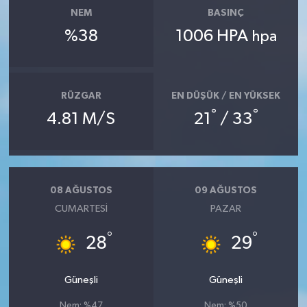
NEM
BASINÇ
%38
1006 HPA
hpa
RÜZGAR
EN DÜŞÜK / EN YÜKSEK
°
°
4.81 M/S
21
/ 33
08 AĞUSTOS
09 AĞUSTOS
CUMARTESI
PAZAR
°
°
28
29
Güneşli
Güneşli
Nem: %47
Nem: %50