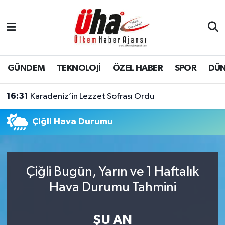
İstanbul Nöbetçi Eczaneler
İstanbul Hava Durumu
GÜNDEM
TEKNOLOJİ
ÖZEL HABER
SPOR
DÜ
İstanbul Namaz Vakitleri
16:31
Karadeniz’in Lezzet Sofrası Ordu
İstanbul Trafik Yoğunluk Haritası
Çiğli Hava Durumu
Süper Lig Puan Durumu ve Fikstür
Tüm Manşetler
Çiğli Bugün, Yarın ve 1 Haftalık
Hava Durumu Tahmini
Son Dakika Haberleri
Haber Arşivi
ŞU AN