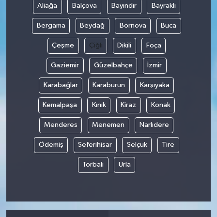
Aliağa
Balçova
Bayındır
Bayraklı
Bergama
Beydağ
Bornova
Buca
Çeşme
Çiğli
Dikili
Foça
Gaziemir
Güzelbahçe
İzmir
Karabağlar
Karaburun
Karşıyaka
Kemalpaşa
Kınık
Kiraz
Konak
Menderes
Menemen
Narlıdere
Ödemiş
Seferihisar
Selçuk
Tire
Torbalı
Urla