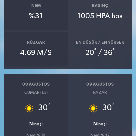
NEM
BASINÇ
%31
1005 HPA
hpa
RÜZGAR
EN DÜŞÜK / EN YÜKSEK
°
°
4.69 M/S
20
/ 36
08 AĞUSTOS
09 AĞUSTOS
CUMARTESI
PAZAR
°
°
30
30
Güneşli
Güneşli
Nem: %38
Nem: %42