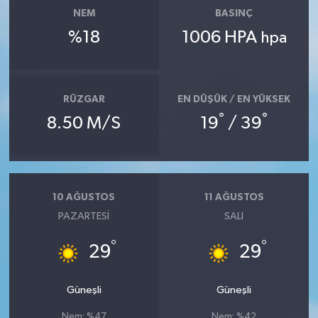
NEM
BASINÇ
%18
1006 HPA
hpa
RÜZGAR
EN DÜŞÜK / EN YÜKSEK
°
°
8.50 M/S
19
/ 39
10 AĞUSTOS
11 AĞUSTOS
PAZARTESI
SALI
°
°
29
29
Güneşli
Güneşli
Nem: %47
Nem: %42