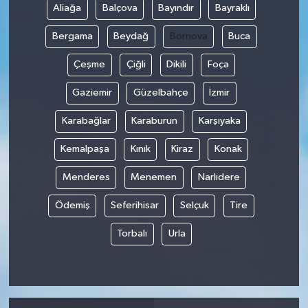
Aliağa
Balçova
Bayındır
Bayraklı
Bergama
Beydağ
Bornova
Buca
Çeşme
Çiğli
Dikili
Foça
Gaziemir
Güzelbahçe
İzmir
Karabağlar
Karaburun
Karşıyaka
Kemalpaşa
Kınık
Kiraz
Konak
Menderes
Menemen
Narlıdere
Ödemiş
Seferihisar
Selçuk
Tire
Torbalı
Urla