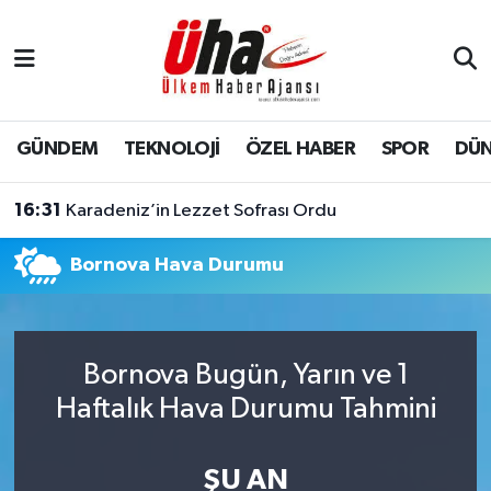
İstanbul Nöbetçi Eczaneler
İstanbul Hava Durumu
GÜNDEM
TEKNOLOJİ
ÖZEL HABER
SPOR
DÜ
İstanbul Namaz Vakitleri
16:31
Karadeniz’in Lezzet Sofrası Ordu
İstanbul Trafik Yoğunluk Haritası
Bornova Hava Durumu
Süper Lig Puan Durumu ve Fikstür
Tüm Manşetler
Bornova Bugün, Yarın ve 1
Haftalık Hava Durumu Tahmini
Son Dakika Haberleri
Haber Arşivi
ŞU AN