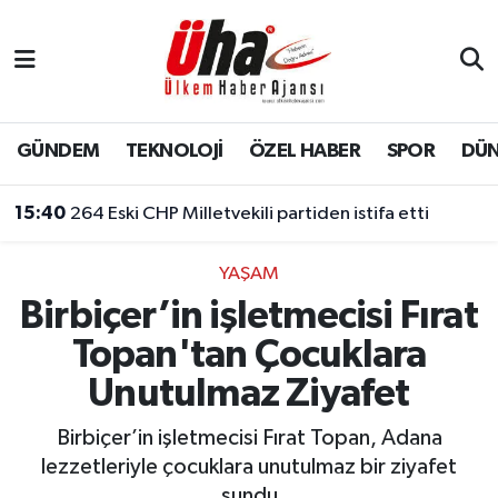
İstanbul Nöbetçi Eczaneler
İstanbul Hava Durumu
GÜNDEM
TEKNOLOJİ
ÖZEL HABER
SPOR
DÜ
İstanbul Namaz Vakitleri
15:40
264 Eski CHP Milletvekili partiden istifa etti
İstanbul Trafik Yoğunluk Haritası
YAŞAM
Birbiçer’in işletmecisi Fırat
Süper Lig Puan Durumu ve Fikstür
Topan'tan Çocuklara
Tüm Manşetler
Unutulmaz Ziyafet
Son Dakika Haberleri
Birbiçer’in işletmecisi Fırat Topan, Adana
lezzetleriyle çocuklara unutulmaz bir ziyafet
Haber Arşivi
sundu