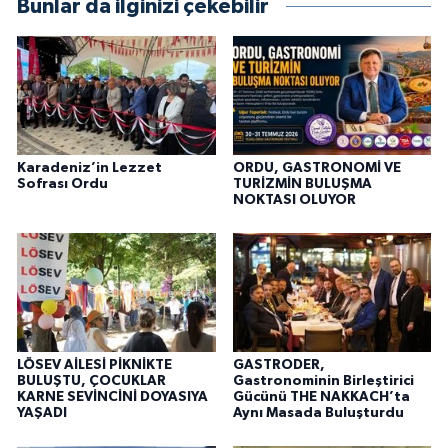
Bunlar da ilginizi çekebilir
Karadeniz’in Lezzet
ORDU, GASTRONOMİ VE
Sofrası Ordu
TURİZMİN BULUŞMA
NOKTASI OLUYOR
LÖSEV AİLESİ PİKNİKTE
GASTRODER,
BULUŞTU, ÇOCUKLAR
Gastronominin Birleştirici
KARNE SEVİNCİNİ DOYASIYA
Gücünü THE NAKKACH’ta
YAŞADI
Aynı Masada Buluşturdu