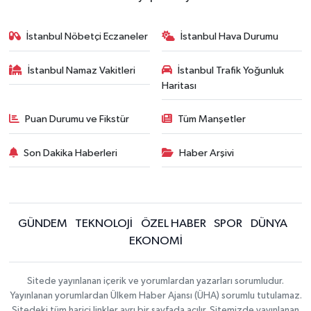
İstanbul Nöbetçi Eczaneler
İstanbul Hava Durumu
İstanbul Namaz Vakitleri
İstanbul Trafik Yoğunluk
Haritası
Puan Durumu ve Fikstür
Tüm Manşetler
Son Dakika Haberleri
Haber Arşivi
GÜNDEM
TEKNOLOJİ
ÖZEL HABER
SPOR
DÜNYA
EKONOMİ
Sitede yayınlanan içerik ve yorumlardan yazarları sorumludur.
Yayınlanan yorumlardan Ülkem Haber Ajansı (ÜHA) sorumlu tutulamaz.
Sitedeki tüm harici linkler ayrı bir sayfada açılır. Sitemizde yayınlanan