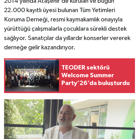
2014 yılında Ataşehir’de kurulan ve bugün
22.000 kayıtlı üyesi bulunan Tüm Yetimleri
Koruma Derneği, resmi kaymakamlık onayıyla
yürüttüğü çalışmalarla çocuklara sürekli destek
sağlıyor. Sanatçılar da yıllardır konserler vererek
derneğe gelir kazandırıyor.
TEODER sektörü
Welcome Summer
Party’26’da buluşturdu