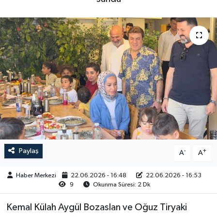
Paylaş
-
+
A
A
Haber Merkezi
22.06.2026 - 16:48
22.06.2026 - 16:53
9
Okunma Süresi: 2 Dk
Kemal Külah Aygül Bozaslan ve Oğuz Tiryaki