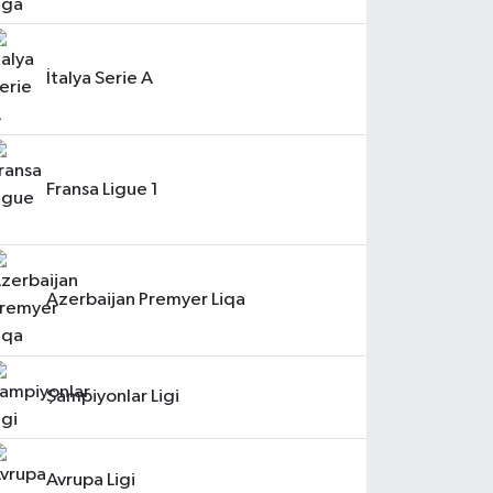
İtalya Serie A
Fransa Ligue 1
Azerbaijan Premyer Liqa
Şampiyonlar Ligi
Avrupa Ligi