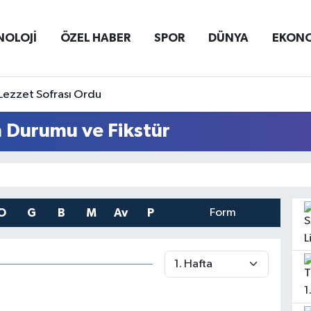
NOLOJİ
ÖZEL HABER
SPOR
DÜNYA
EKON
Lezzet Sofrası Ordu
n Durumu ve Fikstür
O
G
B
M
Av
P
Form