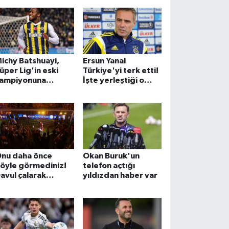
ichy Batshuayi,
Ersun Yanal
üper Lig'in eski
Türkiye'yi terk etti!
ampiyonuna
İşte yerleştiği o
nerildi
ülke
nu daha önce
Okan Buruk'un
öyle görmediniz!
telefon açtığı
avul çalarak
yıldızdan haber var
endinden geçti