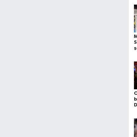
M
S
ş
ö
O
b
D
k