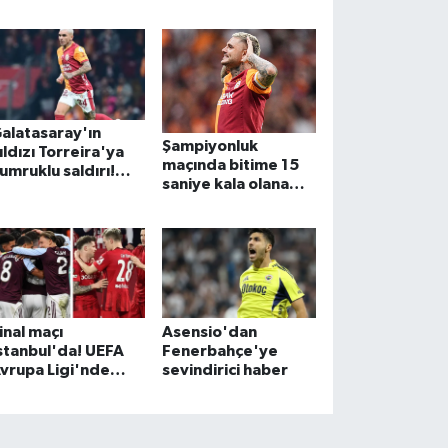
alatasaray'ın
Şampiyonluk
ıldızı Torreira'ya
maçında bitime 15
umruklu saldırı!
saniye kala olana
aldırgan gözaltına
bakın
lındı
inal maçı
Asensio'dan
stanbul'da! UEFA
Fenerbahçe'ye
vrupa Ligi'nde
sevindirici haber
inalistler belli oldu