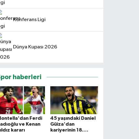
Konferans Ligi
Dünya Kupası 2026
Spor haberleri
ontella'dan Ferdi
45 yaşındaki Daniel
adıoğlu ve Kenan
Güiza'dan
ıldız kararı
kariyerinin 18.
imzası