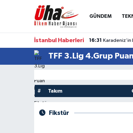
GÜNDEM
TEK
İstanbul Nöbetçi Eczaneler
İstanbul Hava Durumu
İstanbul Haberleri
16:31
Karadeniz’in 
İstanbul Namaz Vakitleri
TFF 3.Lig 4.Grup Pua
İstanbul Trafik Yoğunluk Haritası
Süper Lig Puan Durumu ve Fikstür
#
Takım
Tüm Manşetler
Fikstür
Son Dakika Haberleri
Haber Arşivi