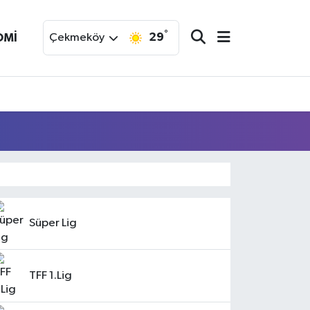
°
29
OMİ
Çekmeköy
Süper Lig
TFF 1.Lig