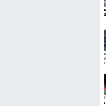
A
G
K
i
F
b
F
ş