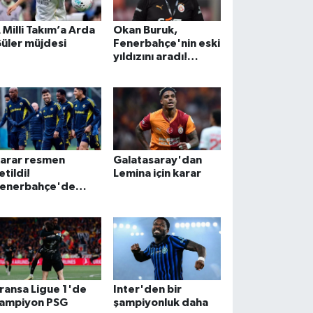
 Milli Takım’a Arda
Okan Buruk,
üler müjdesi
Fenerbahçe'nin eski
yıldızını aradı!
Galatasaray'a gel
arar resmen
Galatasaray'dan
letildi!
Lemina için karar
enerbahçe'de
eklenen son
ransa Ligue 1'de
Inter'den bir
ampiyon PSG
şampiyonluk daha