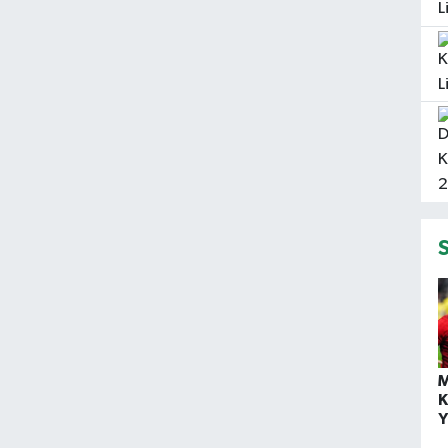
M
K
Y