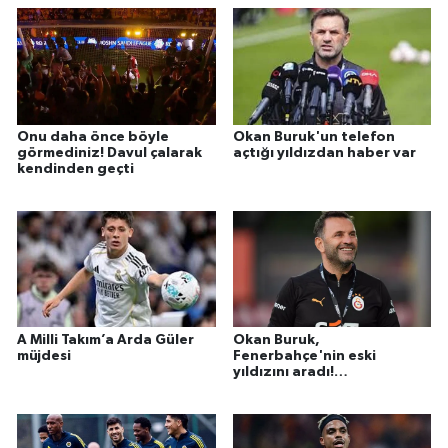
Onu daha önce böyle
Okan Buruk'un telefon
görmediniz! Davul çalarak
açtığı yıldızdan haber var
kendinden geçti
A Milli Takım’a Arda Güler
Okan Buruk,
müjdesi
Fenerbahçe'nin eski
yıldızını aradı!
Galatasaray'a gel