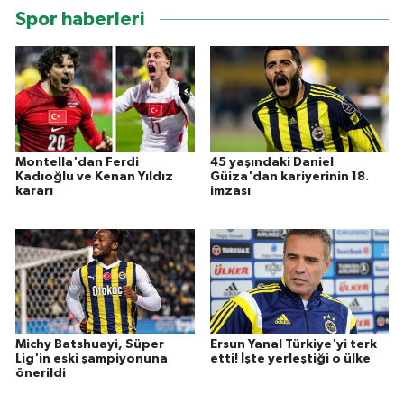
Spor haberleri
Montella'dan Ferdi
45 yaşındaki Daniel
Kadıoğlu ve Kenan Yıldız
Güiza'dan kariyerinin 18.
kararı
imzası
Michy Batshuayi, Süper
Ersun Yanal Türkiye'yi terk
Lig'in eski şampiyonuna
etti! İşte yerleştiği o ülke
önerildi