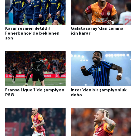
Karar resmen iletildi!
Galatasaray'dan Lemina
Fenerbahçe'de beklenen
için karar
son
Fransa Ligue 1'de şampiyon
Inter'den bir şampiyonluk
PSG
daha