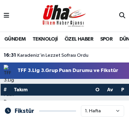
İstanbul Nöbetçi Eczaneler
İstanbul Hava Durumu
GÜNDEM
TEKNOLOJİ
ÖZEL HABER
SPOR
DÜ
İstanbul Namaz Vakitleri
16:31
Karadeniz’in Lezzet Sofrası Ordu
İstanbul Trafik Yoğunluk Haritası
TFF 3.Lig 3.Grup Puan Durumu ve Fikstür
Süper Lig Puan Durumu ve Fikstür
#
Takım
O
Av
P
Tüm Manşetler
Son Dakika Haberleri
Fikstür
Haber Arşivi