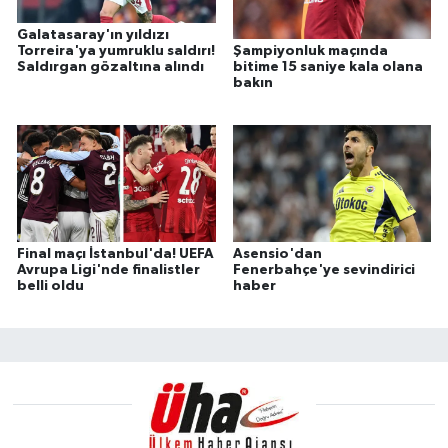
Galatasaray'ın yıldızı
Torreira'ya yumruklu saldırı!
Şampiyonluk maçında
Saldırgan gözaltına alındı
bitime 15 saniye kala olana
bakın
Final maçı İstanbul'da! UEFA
Asensio'dan
Avrupa Ligi'nde finalistler
Fenerbahçe'ye sevindirici
belli oldu
haber