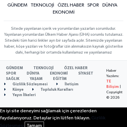
GÜNDEM
TEKNOLOJİ
ÖZEL HABER
SPOR
DÜNYA
EKONOMİ
Sitede yayınlanan içerik ve yorumlardan yazarları sorumludur.
Yayınlanan yorumlardan Ülkem Haber Ajansı (ÜHA) sorumlu tutulamaz.
Sitedeki tüm harici linkler ayrı bir sayfada açılır. Sitemizde yayınlanan
haber, köşe yazıları ve fotoğraflar izin alınmaksızın kaynak gösterilse
dahi, herhangi bir ortamda kullanılamaz ve yayınlanamaz
GÜNDEM
TEKNOLOJİ
ÖZEL HABER
Haber
SPOR
DÜNYA
EKONOMİ
SİYASET
Yazılımı:
SAĞLIK
YAŞAM
EĞİTİM
TE
Gizlilik Sözleşmesi
İletişim
Bilişim
|
Künye
Topluluk Kuralları
Copyright
Yayın İlkeleri
© 2026
En iyi site deneyimi sağlamak için çerezlerden
faydalanıyoruz. Detaylar için lütfen tıklayın.
Gizlilik
Sözleşmesi
Tamam