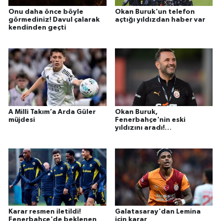
Onu daha önce böyle
Okan Buruk'un telefon
görmediniz! Davul çalarak
açtığı yıldızdan haber var
kendinden geçti
A Milli Takım’a Arda Güler
Okan Buruk,
müjdesi
Fenerbahçe'nin eski
yıldızını aradı!
Galatasaray'a gel
Karar resmen iletildi!
Galatasaray'dan Lemina
Fenerbahçe'de beklenen
için karar