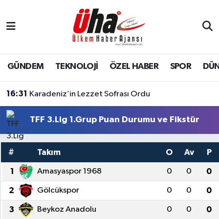
İstanbul Nöbetçi Eczaneler
İstanbul Hava Durumu
GÜNDEM
TEKNOLOJİ
ÖZEL HABER
SPOR
DÜ
İstanbul Namaz Vakitleri
16:31
Karadeniz’in Lezzet Sofrası Ordu
İstanbul Trafik Yoğunluk Haritası
TFF 3.Lig 1.Grup Puan Durumu ve Fikstür
Süper Lig Puan Durumu ve Fikstür
#
Takım
O
Av
P
Tüm Manşetler
1
Amasyaspor 1968
0
0
0
Son Dakika Haberleri
2
Gölcükspor
0
0
0
3
Beykoz Anadolu
0
0
0
Haber Arşivi