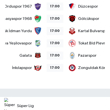
Orduspor 1967
Düzcespor
17:00
Amasyaspor 1968
Gölcükspor
17:00
abük İdman Yurdu
Kartal Bulvarspor
17:00
alova Yeşilovaspor
Tokat Bld Plevne
17:00
Galata
Pazarspor
17:00
İnkılapspor
Zonguldak Kömü
17:00
Süper Lig