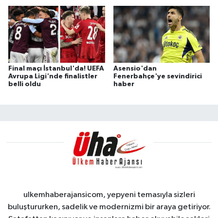
Final maçı İstanbul'da! UEFA
Asensio'dan
Avrupa Ligi'nde finalistler
Fenerbahçe'ye sevindirici
belli oldu
haber
ulkemhaberajansicom, yepyeni temasıyla sizleri
buluştururken, sadelik ve modernizmi bir araya getiriyor.