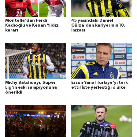
Montella'dan Ferdi
45 yaşındaki Daniel
Kadıoğlu ve Kenan Yıldız
Güiza'dan kariyerinin 18.
kararı
imzası
Michy Batshuayi, Süper
Ersun Yanal Türkiye'yi terk
Lig'in eski şampiyonuna
etti! İşte yerleştiği o ülke
önerildi