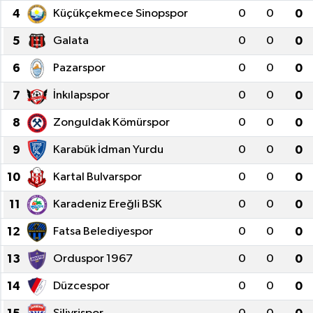
4
Küçükçekmece Sinopspor
0
0
0
5
Galata
0
0
0
6
Pazarspor
0
0
0
7
İnkılapspor
0
0
0
8
Zonguldak Kömürspor
0
0
0
9
Karabük İdman Yurdu
0
0
0
10
Kartal Bulvarspor
0
0
0
11
Karadeniz Ereğli BSK
0
0
0
12
Fatsa Belediyespor
0
0
0
13
Orduspor 1967
0
0
0
14
Düzcespor
0
0
0