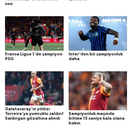
son
Fransa Ligue 1'de şampiyon
Inter'den bir şampiyonluk
PSG
daha
Galatasaray'ın yıldızı
Torreira'ya yumruklu saldırı!
Şampiyonluk maçında
Saldırgan gözaltına alındı
bitime 15 saniye kala olana
bakın