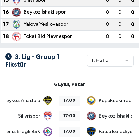
15
Silivrispor
0
0
0
16
Beykoz İshaklıspor
0
0
0
17
Yalova Yeşilovaspor
0
0
0
18
Tokat Bld Plevnespor
0
0
0
3. Lig - Group 1
Fikstür
6 Eylül, Pazar
Beykoz Anadolu
Küçükçekmece S
17:00
Silivrispor
Beykoz İshaklıspo
17:00
adeniz Ereğli BSK
Fatsa Belediyesp
17:00