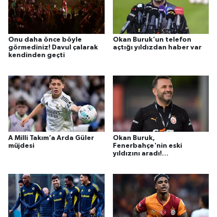
Onu daha önce böyle
Okan Buruk'un telefon
görmediniz! Davul çalarak
açtığı yıldızdan haber var
kendinden geçti
A Milli Takım’a Arda Güler
Okan Buruk,
müjdesi
Fenerbahçe'nin eski
yıldızını aradı!
Galatasaray'a gel