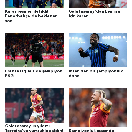
Karar resmen iletildi!
Galatasaray'dan Lemina
Fenerbahçe'de beklenen
için karar
son
Fransa Ligue 1'de şampiyon
Inter'den bir şampiyonluk
PSG
daha
Galatasaray'ın yıldızı
Torreira'ya yumruklu saldırı!
Şampiyonluk maçında