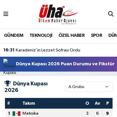
İstanbul Nöbetçi Eczaneler
İstanbul Hava Durumu
GÜNDEM
TEKNOLOJİ
ÖZEL HABER
SPOR
DÜ
İstanbul Namaz Vakitleri
16:31
Karadeniz’in Lezzet Sofrası Ordu
İstanbul Trafik Yoğunluk Haritası
Dünya Kupası 2026 Puan Durumu ve Fikstür
Süper Lig Puan Durumu ve Fikstür
Dünya Kupası
Tüm Manşetler
2026
Son Dakika Haberleri
#
Takım
O
Av
P
Haber Arşivi
1
Meksika
3
6
9