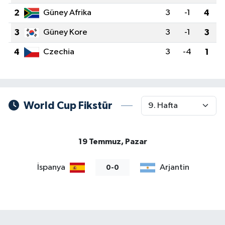
2
Güney Afrika
3
-1
4
3
Güney Kore
3
-1
3
4
Czechia
3
-4
1
World Cup Fikstür
19 Temmuz, Pazar
İspanya
Arjantin
0-0