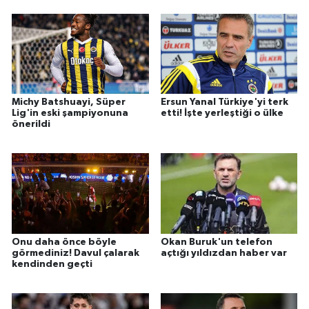
Michy Batshuayi, Süper
Ersun Yanal Türkiye'yi terk
Lig'in eski şampiyonuna
etti! İşte yerleştiği o ülke
önerildi
Onu daha önce böyle
Okan Buruk'un telefon
görmediniz! Davul çalarak
açtığı yıldızdan haber var
kendinden geçti