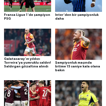
Fransa Ligue 1'de şampiyon
Inter'den bir şampiyonluk
PSG
daha
Galatasaray'ın yıldızı
Torreira'ya yumruklu saldırı!
Şampiyonluk maçında
Saldırgan gözaltına alındı
bitime 15 saniye kala olana
bakın