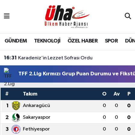
İstanbul Nöbetçi Eczaneler
İstanbul Hava Durumu
GÜNDEM
TEKNOLOJİ
ÖZEL HABER
SPOR
DÜ
İstanbul Namaz Vakitleri
16:31
Karadeniz’in Lezzet Sofrası Ordu
İstanbul Trafik Yoğunluk Haritası
TFF 2.Lig Kırmızı Grup Puan Durumu ve Fikst
Süper Lig Puan Durumu ve Fikstür
#
Takım
O
Av
P
Tüm Manşetler
1
Ankaragücü
0
0
0
Son Dakika Haberleri
2
Sakaryaspor
0
0
0
3
Fethiyespor
0
0
0
Haber Arşivi