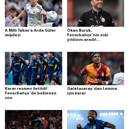
A Milli Takım’a Arda Güler
Okan Buruk,
müjdesi
Fenerbahçe'nin eski
yıldızını aradı!
Galatasaray'a gel
Karar resmen iletildi!
Galatasaray'dan Lemina
Fenerbahçe'de beklenen
için karar
son