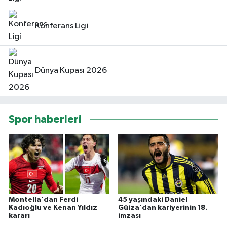
Konferans Ligi
Dünya Kupası 2026
Spor haberleri
Montella'dan Ferdi
45 yaşındaki Daniel
Kadıoğlu ve Kenan Yıldız
Güiza'dan kariyerinin 18.
kararı
imzası