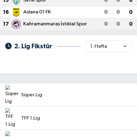
15
Serik Spor
0
0
0
16
Adana 01 FK
0
0
0
17
Kahramanmaraş İstiklal Spor
0
0
0
2. Lig Fikstür
Süper Lig
TFF 1.Lig