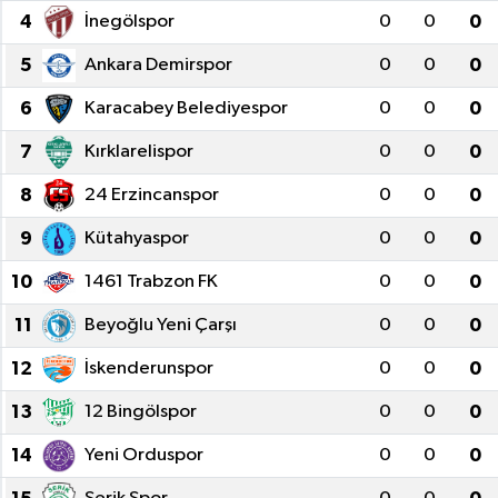
4
İnegölspor
0
0
0
5
Ankara Demirspor
0
0
0
6
Karacabey Belediyespor
0
0
0
7
Kırklarelispor
0
0
0
8
24 Erzincanspor
0
0
0
9
Kütahyaspor
0
0
0
10
1461 Trabzon FK
0
0
0
11
Beyoğlu Yeni Çarşı
0
0
0
12
İskenderunspor
0
0
0
13
12 Bingölspor
0
0
0
14
Yeni Orduspor
0
0
0