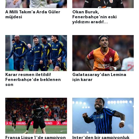
A Milli Takım’a Arda Güler
Okan Buruk,
müjdesi
Fenerbahçe'nin eski
yıldızını aradı!
Galatasaray'a gel
Karar resmen iletildi!
Galatasaray'dan Lemina
Fenerbahçe'de beklenen
için karar
son
Fransa Ligue 1'de şampiyon
Inter'den bir şampiyonluk