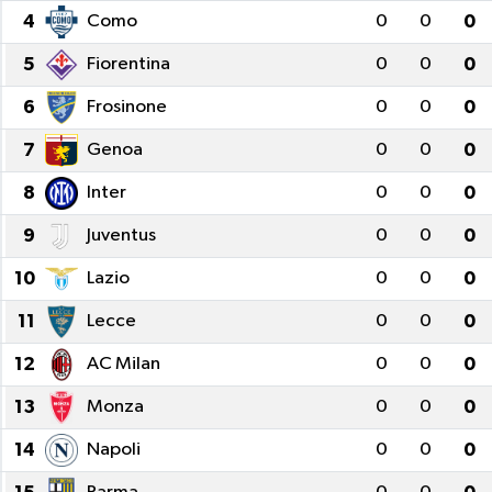
4
Como
0
0
0
5
Fiorentina
0
0
0
6
Frosinone
0
0
0
7
Genoa
0
0
0
8
Inter
0
0
0
9
Juventus
0
0
0
10
Lazio
0
0
0
11
Lecce
0
0
0
12
AC Milan
0
0
0
13
Monza
0
0
0
14
Napoli
0
0
0