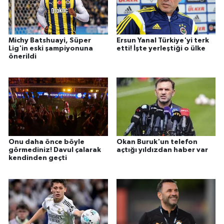
Michy Batshuayi, Süper
Ersun Yanal Türkiye'yi terk
Lig'in eski şampiyonuna
etti! İşte yerleştiği o ülke
önerildi
Onu daha önce böyle
Okan Buruk'un telefon
görmediniz! Davul çalarak
açtığı yıldızdan haber var
kendinden geçti