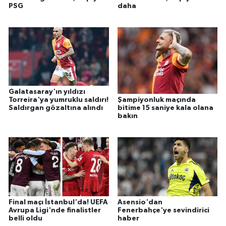
PSG
daha
Galatasaray'ın yıldızı
Torreira'ya yumruklu saldırı!
Şampiyonluk maçında
Saldırgan gözaltına alındı
bitime 15 saniye kala olana
bakın
Final maçı İstanbul'da! UEFA
Asensio'dan
Avrupa Ligi'nde finalistler
Fenerbahçe'ye sevindirici
belli oldu
haber