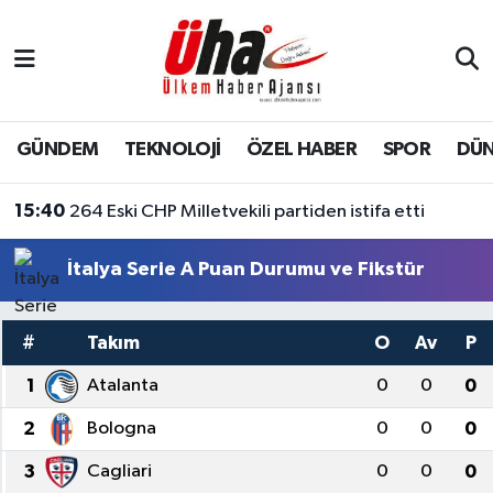
İstanbul Nöbetçi Eczaneler
İstanbul Hava Durumu
GÜNDEM
TEKNOLOJİ
ÖZEL HABER
SPOR
DÜ
İstanbul Namaz Vakitleri
15:40
264 Eski CHP Milletvekili partiden istifa etti
İstanbul Trafik Yoğunluk Haritası
İtalya Serie A Puan Durumu ve Fikstür
Süper Lig Puan Durumu ve Fikstür
#
Takım
O
Av
P
Tüm Manşetler
1
Atalanta
0
0
0
Son Dakika Haberleri
2
Bologna
0
0
0
3
Cagliari
0
0
0
Haber Arşivi