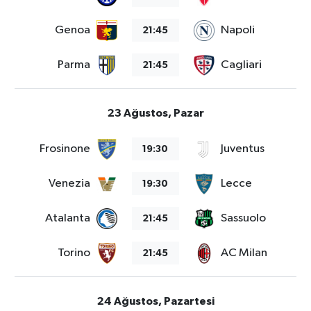
Genoa
Napoli
21:45
Parma
Cagliari
21:45
23 Ağustos, Pazar
Frosinone
Juventus
19:30
Venezia
Lecce
19:30
Atalanta
Sassuolo
21:45
Torino
AC Milan
21:45
24 Ağustos, Pazartesi