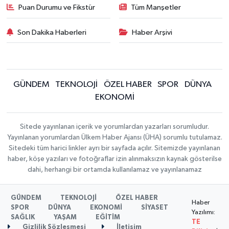
Puan Durumu ve Fikstür
Tüm Manşetler
Son Dakika Haberleri
Haber Arşivi
GÜNDEM
TEKNOLOJİ
ÖZEL HABER
SPOR
DÜNYA
EKONOMİ
Sitede yayınlanan içerik ve yorumlardan yazarları sorumludur.
Yayınlanan yorumlardan Ülkem Haber Ajansı (ÜHA) sorumlu tutulamaz.
Sitedeki tüm harici linkler ayrı bir sayfada açılır. Sitemizde yayınlanan
haber, köşe yazıları ve fotoğraflar izin alınmaksızın kaynak gösterilse
dahi, herhangi bir ortamda kullanılamaz ve yayınlanamaz
GÜNDEM
TEKNOLOJİ
ÖZEL HABER
Haber
SPOR
DÜNYA
EKONOMİ
SİYASET
Yazılımı:
SAĞLIK
YAŞAM
EĞİTİM
TE
Gizlilik Sözleşmesi
İletişim