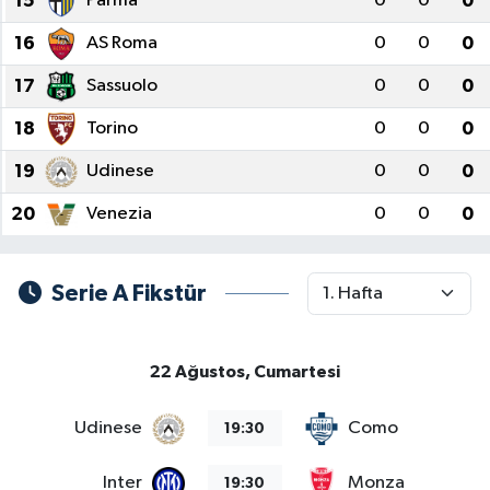
15
Parma
0
0
0
16
AS Roma
0
0
0
17
Sassuolo
0
0
0
18
Torino
0
0
0
19
Udinese
0
0
0
20
Venezia
0
0
0
Serie A Fikstür
22 Ağustos, Cumartesi
Udinese
Como
19:30
Inter
Monza
19:30