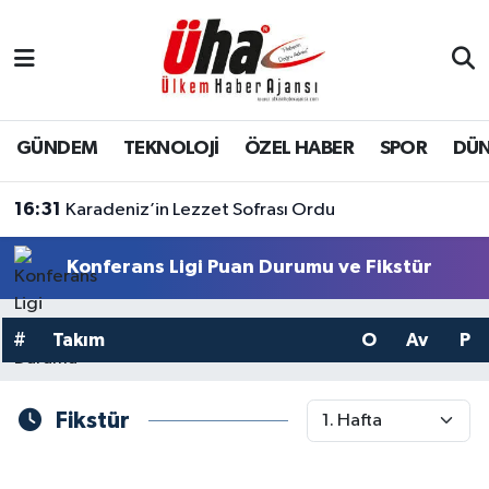
İstanbul Nöbetçi Eczaneler
İstanbul Hava Durumu
GÜNDEM
TEKNOLOJİ
ÖZEL HABER
SPOR
DÜ
İstanbul Namaz Vakitleri
16:31
Karadeniz’in Lezzet Sofrası Ordu
İstanbul Trafik Yoğunluk Haritası
Konferans Ligi Puan Durumu ve Fikstür
Süper Lig Puan Durumu ve Fikstür
#
Takım
O
Av
P
Tüm Manşetler
Son Dakika Haberleri
Fikstür
Haber Arşivi