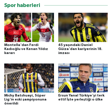
Spor haberleri
Montella'dan Ferdi
45 yaşındaki Daniel
Kadıoğlu ve Kenan Yıldız
Güiza'dan kariyerinin 18.
kararı
imzası
Michy Batshuayi, Süper
Ersun Yanal Türkiye'yi terk
Lig'in eski şampiyonuna
etti! İşte yerleştiği o ülke
önerildi