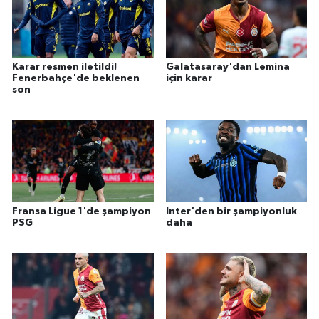
Karar resmen iletildi!
Galatasaray'dan Lemina
Fenerbahçe'de beklenen
için karar
son
Fransa Ligue 1'de şampiyon
Inter'den bir şampiyonluk
PSG
daha