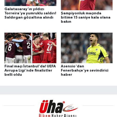
Galatasaray'ın yıldızı
Torreira'ya yumruklu saldırı!
Şampiyonluk maçında
Saldırgan gözaltına alındı
bitime 15 saniye kala olana
bakın
Final maçı İstanbul'da! UEFA
Asensio'dan
Avrupa Ligi'nde finalistler
Fenerbahçe'ye sevindirici
belli oldu
haber