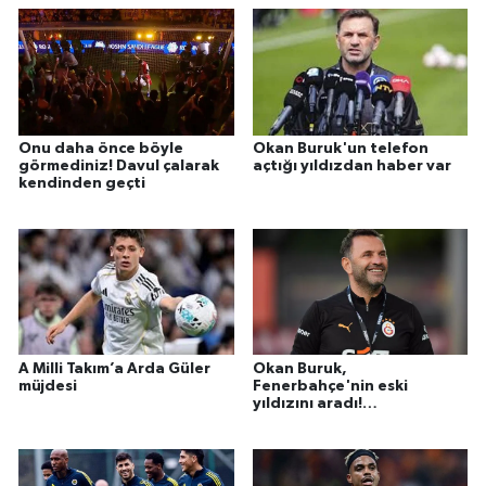
Onu daha önce böyle
Okan Buruk'un telefon
görmediniz! Davul çalarak
açtığı yıldızdan haber var
kendinden geçti
A Milli Takım’a Arda Güler
Okan Buruk,
müjdesi
Fenerbahçe'nin eski
yıldızını aradı!
Galatasaray'a gel