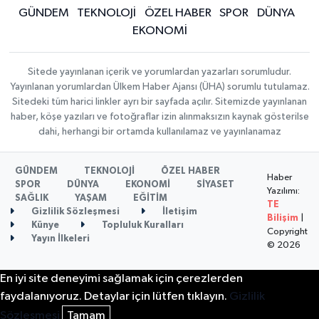
GÜNDEM
TEKNOLOJİ
ÖZEL HABER
SPOR
DÜNYA
EKONOMİ
Sitede yayınlanan içerik ve yorumlardan yazarları sorumludur.
Yayınlanan yorumlardan Ülkem Haber Ajansı (ÜHA) sorumlu tutulamaz.
Sitedeki tüm harici linkler ayrı bir sayfada açılır. Sitemizde yayınlanan
haber, köşe yazıları ve fotoğraflar izin alınmaksızın kaynak gösterilse
dahi, herhangi bir ortamda kullanılamaz ve yayınlanamaz
GÜNDEM
TEKNOLOJİ
ÖZEL HABER
Haber
SPOR
DÜNYA
EKONOMİ
SİYASET
Yazılımı:
SAĞLIK
YAŞAM
EĞİTİM
TE
Gizlilik Sözleşmesi
İletişim
Bilişim
|
Künye
Topluluk Kuralları
Copyright
Yayın İlkeleri
© 2026
En iyi site deneyimi sağlamak için çerezlerden
faydalanıyoruz. Detaylar için lütfen tıklayın.
Gizlilik
Sözleşmesi
Tamam