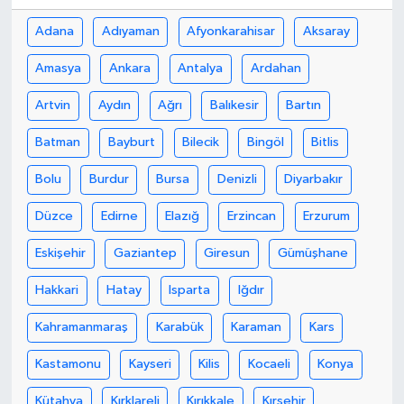
Adana
Adıyaman
Afyonkarahisar
Aksaray
Amasya
Ankara
Antalya
Ardahan
Artvin
Aydın
Ağrı
Balıkesir
Bartın
Batman
Bayburt
Bilecik
Bingöl
Bitlis
Bolu
Burdur
Bursa
Denizli
Diyarbakır
Düzce
Edirne
Elazığ
Erzincan
Erzurum
Eskişehir
Gaziantep
Giresun
Gümüşhane
Hakkari
Hatay
Isparta
Iğdır
Kahramanmaraş
Karabük
Karaman
Kars
Kastamonu
Kayseri
Kilis
Kocaeli
Konya
Kütahya
Kırklareli
Kırıkkale
Kırşehir