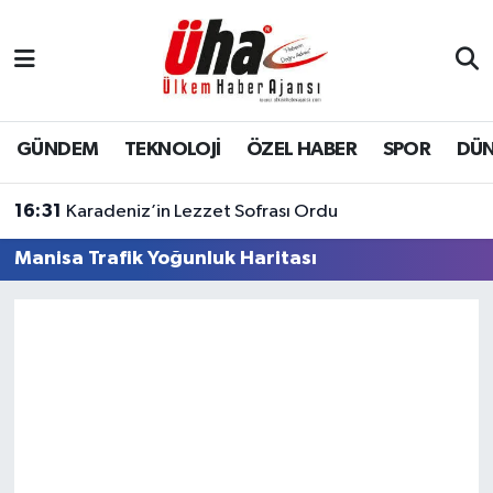
İstanbul Nöbetçi Eczaneler
İstanbul Hava Durumu
GÜNDEM
TEKNOLOJİ
ÖZEL HABER
SPOR
DÜ
İstanbul Namaz Vakitleri
16:31
Karadeniz’in Lezzet Sofrası Ordu
İstanbul Trafik Yoğunluk Haritası
Manisa Trafik Yoğunluk Haritası
Süper Lig Puan Durumu ve Fikstür
Tüm Manşetler
Son Dakika Haberleri
Haber Arşivi