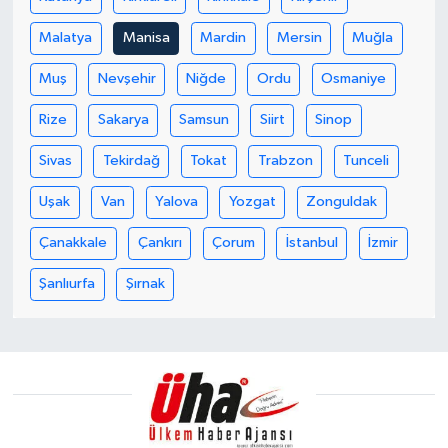
Malatya
Manisa
Mardin
Mersin
Muğla
Muş
Nevşehir
Niğde
Ordu
Osmaniye
Rize
Sakarya
Samsun
Siirt
Sinop
Sivas
Tekirdağ
Tokat
Trabzon
Tunceli
Uşak
Van
Yalova
Yozgat
Zonguldak
Çanakkale
Çankırı
Çorum
İstanbul
İzmir
Şanlıurfa
Şırnak