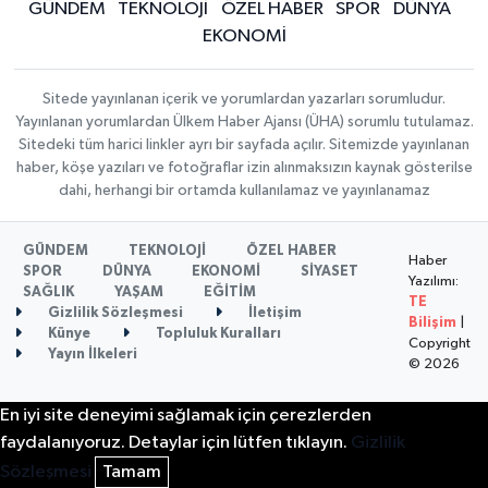
GÜNDEM
TEKNOLOJİ
ÖZEL HABER
SPOR
DÜNYA
EKONOMİ
Sitede yayınlanan içerik ve yorumlardan yazarları sorumludur.
Yayınlanan yorumlardan Ülkem Haber Ajansı (ÜHA) sorumlu tutulamaz.
Sitedeki tüm harici linkler ayrı bir sayfada açılır. Sitemizde yayınlanan
haber, köşe yazıları ve fotoğraflar izin alınmaksızın kaynak gösterilse
dahi, herhangi bir ortamda kullanılamaz ve yayınlanamaz
GÜNDEM
TEKNOLOJİ
ÖZEL HABER
Haber
SPOR
DÜNYA
EKONOMİ
SİYASET
Yazılımı:
SAĞLIK
YAŞAM
EĞİTİM
TE
Gizlilik Sözleşmesi
İletişim
Bilişim
|
Künye
Topluluk Kuralları
Copyright
Yayın İlkeleri
© 2026
En iyi site deneyimi sağlamak için çerezlerden
faydalanıyoruz. Detaylar için lütfen tıklayın.
Gizlilik
Sözleşmesi
Tamam