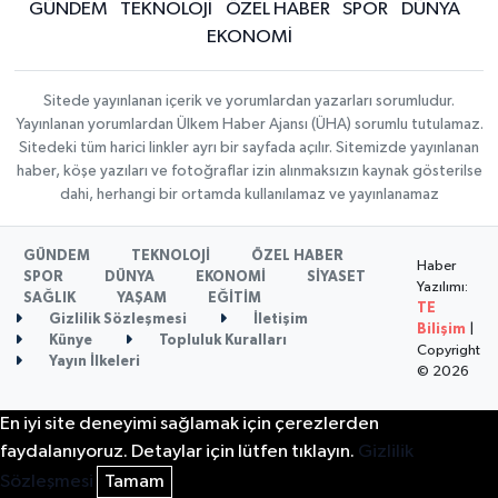
GÜNDEM
TEKNOLOJİ
ÖZEL HABER
SPOR
DÜNYA
EKONOMİ
Sitede yayınlanan içerik ve yorumlardan yazarları sorumludur.
Yayınlanan yorumlardan Ülkem Haber Ajansı (ÜHA) sorumlu tutulamaz.
Sitedeki tüm harici linkler ayrı bir sayfada açılır. Sitemizde yayınlanan
haber, köşe yazıları ve fotoğraflar izin alınmaksızın kaynak gösterilse
dahi, herhangi bir ortamda kullanılamaz ve yayınlanamaz
GÜNDEM
TEKNOLOJİ
ÖZEL HABER
Haber
SPOR
DÜNYA
EKONOMİ
SİYASET
Yazılımı:
SAĞLIK
YAŞAM
EĞİTİM
TE
Gizlilik Sözleşmesi
İletişim
Bilişim
|
Künye
Topluluk Kuralları
Copyright
Yayın İlkeleri
© 2026
En iyi site deneyimi sağlamak için çerezlerden
faydalanıyoruz. Detaylar için lütfen tıklayın.
Gizlilik
Sözleşmesi
Tamam