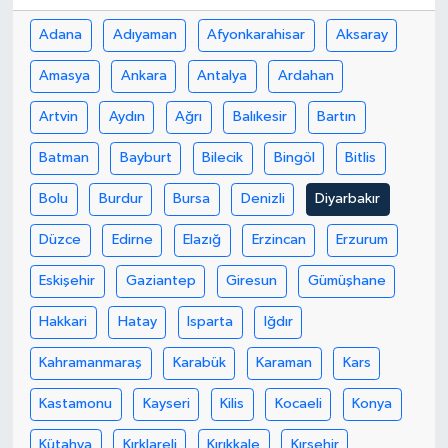
Adana
Adıyaman
Afyonkarahisar
Aksaray
Amasya
Ankara
Antalya
Ardahan
Artvin
Aydın
Ağrı
Balıkesir
Bartın
Batman
Bayburt
Bilecik
Bingöl
Bitlis
Bolu
Burdur
Bursa
Denizli
Diyarbakır
Düzce
Edirne
Elazığ
Erzincan
Erzurum
Eskişehir
Gaziantep
Giresun
Gümüşhane
Hakkari
Hatay
Isparta
Iğdır
Kahramanmaraş
Karabük
Karaman
Kars
Kastamonu
Kayseri
Kilis
Kocaeli
Konya
Kütahya
Kırklareli
Kırıkkale
Kırşehir