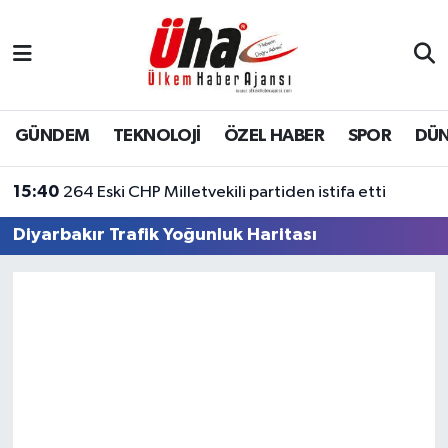
İstanbul Nöbetçi Eczaneler
İstanbul Hava Durumu
GÜNDEM
TEKNOLOJİ
ÖZEL HABER
SPOR
DÜ
İstanbul Namaz Vakitleri
15:40
264 Eski CHP Milletvekili partiden istifa etti
İstanbul Trafik Yoğunluk Haritası
Diyarbakır Trafik Yoğunluk Haritası
Süper Lig Puan Durumu ve Fikstür
Tüm Manşetler
Son Dakika Haberleri
Haber Arşivi