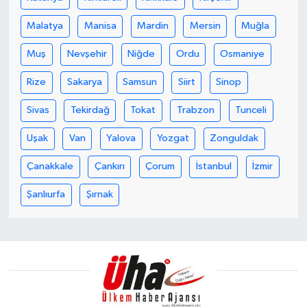
Malatya
Manisa
Mardin
Mersin
Muğla
Muş
Nevşehir
Niğde
Ordu
Osmaniye
Rize
Sakarya
Samsun
Siirt
Sinop
Sivas
Tekirdağ
Tokat
Trabzon
Tunceli
Uşak
Van
Yalova
Yozgat
Zonguldak
Çanakkale
Çankırı
Çorum
İstanbul
İzmir
Şanlıurfa
Şırnak