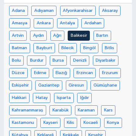
Adana
Adıyaman
Afyonkarahisar
Aksaray
Amasya
Ankara
Antalya
Ardahan
Artvin
Aydın
Ağrı
Balıkesir
Bartın
Batman
Bayburt
Bilecik
Bingöl
Bitlis
Bolu
Burdur
Bursa
Denizli
Diyarbakır
Düzce
Edirne
Elazığ
Erzincan
Erzurum
Eskişehir
Gaziantep
Giresun
Gümüşhane
Hakkari
Hatay
Isparta
Iğdır
Kahramanmaraş
Karabük
Karaman
Kars
Kastamonu
Kayseri
Kilis
Kocaeli
Konya
Kütahya
Kırklareli
Kırıkkale
Kırşehir