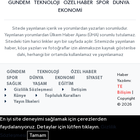
GÜNDEM
TEKNOLOJİ
ÖZEL HABER
SPOR
DÜNYA
EKONOMİ
Sitede yayınlanan içerik ve yorumlardan yazarları sorumludur.
Yayınlanan yorumlardan Ülkem Haber Ajansı (ÜHA) sorumlu tutulamaz.
Sitedeki tüm harici linkler ayrı bir sayfada açılır. Sitemizde yayınlanan
haber, köşe yazıları ve fotoğraflar izin alınmaksızın kaynak gösterilse
dahi, herhangi bir ortamda kullanılamaz ve yayınlanamaz
GÜNDEM
TEKNOLOJİ
ÖZEL HABER
Haber
SPOR
DÜNYA
EKONOMİ
SİYASET
Yazılımı:
SAĞLIK
YAŞAM
EĞİTİM
TE
Gizlilik Sözleşmesi
İletişim
Bilişim
|
Künye
Topluluk Kuralları
Copyright
Yayın İlkeleri
© 2026
En iyi site deneyimi sağlamak için çerezlerden
faydalanıyoruz. Detaylar için lütfen tıklayın.
Gizlilik
Sözleşmesi
Tamam