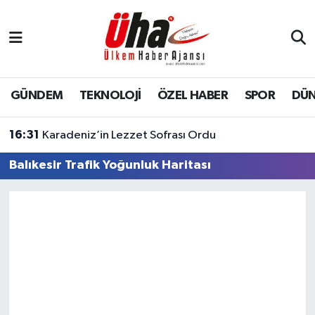
İstanbul Nöbetçi Eczaneler
İstanbul Hava Durumu
GÜNDEM
TEKNOLOJİ
ÖZEL HABER
SPOR
DÜ
İstanbul Namaz Vakitleri
16:31
Karadeniz’in Lezzet Sofrası Ordu
İstanbul Trafik Yoğunluk Haritası
Balıkesir Trafik Yoğunluk Haritası
Süper Lig Puan Durumu ve Fikstür
Tüm Manşetler
Son Dakika Haberleri
Haber Arşivi