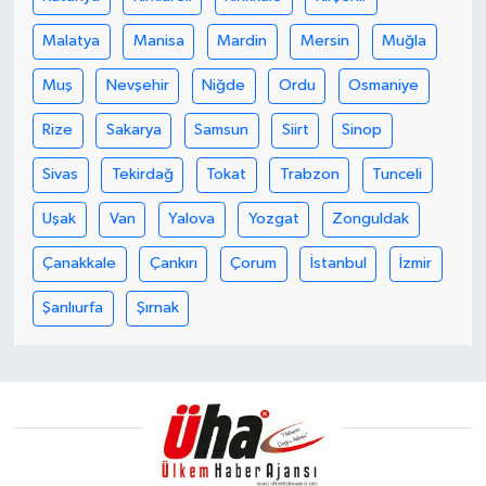
Malatya
Manisa
Mardin
Mersin
Muğla
Muş
Nevşehir
Niğde
Ordu
Osmaniye
Rize
Sakarya
Samsun
Siirt
Sinop
Sivas
Tekirdağ
Tokat
Trabzon
Tunceli
Uşak
Van
Yalova
Yozgat
Zonguldak
Çanakkale
Çankırı
Çorum
İstanbul
İzmir
Şanlıurfa
Şırnak