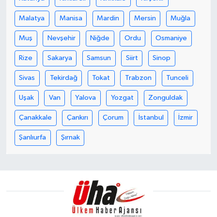
Malatya
Manisa
Mardin
Mersin
Muğla
Muş
Nevşehir
Niğde
Ordu
Osmaniye
Rize
Sakarya
Samsun
Siirt
Sinop
Sivas
Tekirdağ
Tokat
Trabzon
Tunceli
Uşak
Van
Yalova
Yozgat
Zonguldak
Çanakkale
Çankırı
Çorum
İstanbul
İzmir
Şanlıurfa
Şırnak