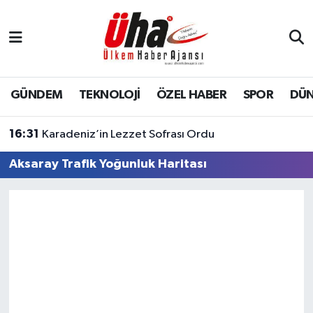
İstanbul Nöbetçi Eczaneler
İstanbul Hava Durumu
GÜNDEM
TEKNOLOJİ
ÖZEL HABER
SPOR
DÜ
İstanbul Namaz Vakitleri
16:31
Karadeniz’in Lezzet Sofrası Ordu
İstanbul Trafik Yoğunluk Haritası
Aksaray Trafik Yoğunluk Haritası
Süper Lig Puan Durumu ve Fikstür
Tüm Manşetler
Son Dakika Haberleri
Haber Arşivi