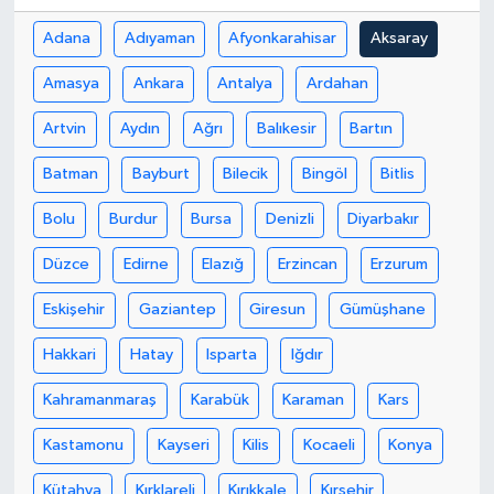
Adana
Adıyaman
Afyonkarahisar
Aksaray
Amasya
Ankara
Antalya
Ardahan
Artvin
Aydın
Ağrı
Balıkesir
Bartın
Batman
Bayburt
Bilecik
Bingöl
Bitlis
Bolu
Burdur
Bursa
Denizli
Diyarbakır
Düzce
Edirne
Elazığ
Erzincan
Erzurum
Eskişehir
Gaziantep
Giresun
Gümüşhane
Hakkari
Hatay
Isparta
Iğdır
Kahramanmaraş
Karabük
Karaman
Kars
Kastamonu
Kayseri
Kilis
Kocaeli
Konya
Kütahya
Kırklareli
Kırıkkale
Kırşehir