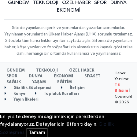
GÜNDEM
TEKNOLOJİ
ÖZEL HABER
SPOR
DÜNYA
EKONOMİ
Sitede yayınlanan içerik ve yorumlardan yazarları sorumludur.
Yayınlanan yorumlardan Ülkem Haber Ajansı (ÜHA) sorumlu tutulamaz.
Sitedeki tüm harici linkler ayrı bir sayfada açılır. Sitemizde yayınlanan
haber, köşe yazıları ve fotoğraflar izin alınmaksızın kaynak gösterilse
dahi, herhangi bir ortamda kullanılamaz ve yayınlanamaz
GÜNDEM
TEKNOLOJİ
ÖZEL HABER
Haber
SPOR
DÜNYA
EKONOMİ
SİYASET
Yazılımı:
SAĞLIK
YAŞAM
EĞİTİM
TE
Gizlilik Sözleşmesi
İletişim
Bilişim
|
Künye
Topluluk Kuralları
Copyright
Yayın İlkeleri
© 2026
En iyi site deneyimi sağlamak için çerezlerden
faydalanıyoruz. Detaylar için lütfen tıklayın.
Gizlilik
Sözleşmesi
Tamam