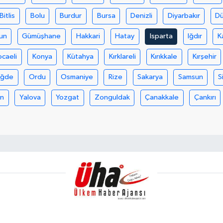
Bitlis
Bolu
Burdur
Bursa
Denizli
Diyarbakır
D
un
Gümüşhane
Hakkari
Hatay
Isparta
Iğdır
K
ocaeli
Konya
Kütahya
Kırklareli
Kırıkkale
Kırşehir
iğde
Ordu
Osmaniye
Rize
Sakarya
Samsun
S
an
Yalova
Yozgat
Zonguldak
Çanakkale
Çankırı