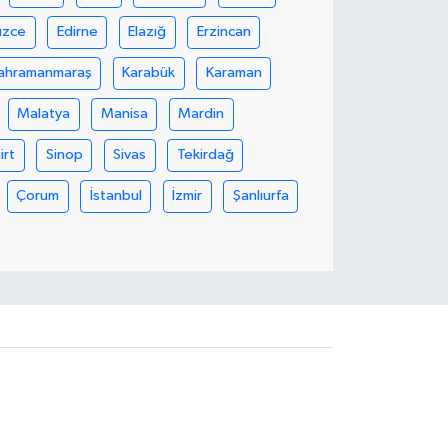
üzce
Edirne
Elazığ
Erzincan
ahramanmaraş
Karabük
Karaman
Malatya
Manisa
Mardin
iirt
Sinop
Sivas
Tekirdağ
Çorum
İstanbul
İzmir
Şanlıurfa