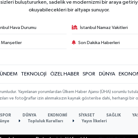
zleri buluştururken, sadelik ve modernizmi bir araya getiriyo
okuyabilecekleri bir altyapı sunuyor.
anbul Hava Durumu
İstanbul Namaz Vakitleri
 Manşetler
Son Dakika Haberleri
ÜNDEM
TEKNOLOJİ
ÖZEL HABER
SPOR
DÜNYA
EKONO
rumludur. Yayınlanan yorumlardan Ülkem Haber Ajansı (ÜHA) sorumlu tutulamaz.
ıları ve fotoğraflar izin alınmaksızın kaynak gösterilse dahi, herhangi bir
SPOR
DÜNYA
EKONOMİ
SİYASET
SAĞLIK
YA
ünye
Topluluk Kuralları
Yayın İlkeleri