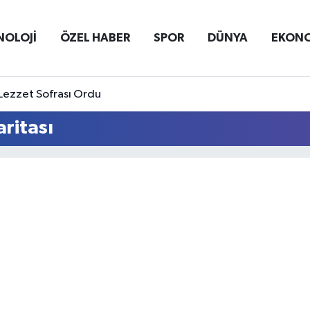
NOLOJİ
ÖZEL HABER
SPOR
DÜNYA
EKON
Lezzet Sofrası Ordu
ritası