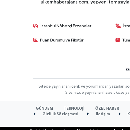
ulkemhaberajansicom, yepyeni temasıyla si
İstanbul Nöbetçi Eczaneler
İst
Puan Durumu ve Fikstür
Tüm
G
Sitede yayınlanan içerik ve yorumlardan yazarları so
Sitemizde yayınlanan haber, köşe yaz
GÜNDEM
TEKNOLOJİ
ÖZEL HABER
Gizlilik Sözleşmesi
İletişim
K