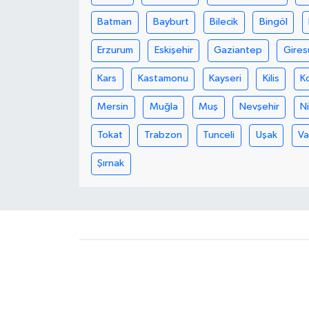
Batman
Bayburt
Bilecik
Bingöl
Erzurum
Eskişehir
Gaziantep
Gires
Kars
Kastamonu
Kayseri
Kilis
K
Mersin
Muğla
Muş
Nevşehir
N
Tokat
Trabzon
Tunceli
Uşak
V
Şırnak