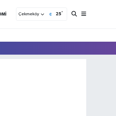
°
25
OMİ
Çekmeköy