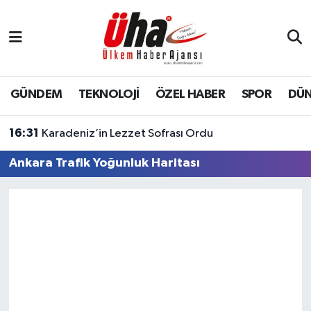
İstanbul Nöbetçi Eczaneler
İstanbul Hava Durumu
GÜNDEM
TEKNOLOJİ
ÖZEL HABER
SPOR
DÜ
İstanbul Namaz Vakitleri
16:31
Karadeniz’in Lezzet Sofrası Ordu
İstanbul Trafik Yoğunluk Haritası
Ankara Trafik Yoğunluk Haritası
Süper Lig Puan Durumu ve Fikstür
Tüm Manşetler
Son Dakika Haberleri
Haber Arşivi