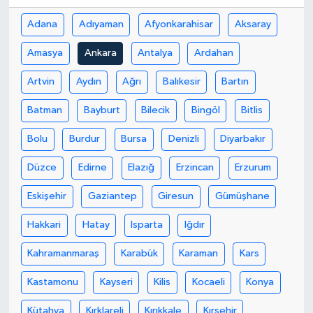
Adana
Adıyaman
Afyonkarahisar
Aksaray
Amasya
Ankara
Antalya
Ardahan
Artvin
Aydın
Ağrı
Balıkesir
Bartın
Batman
Bayburt
Bilecik
Bingöl
Bitlis
Bolu
Burdur
Bursa
Denizli
Diyarbakır
Düzce
Edirne
Elazığ
Erzincan
Erzurum
Eskişehir
Gaziantep
Giresun
Gümüşhane
Hakkari
Hatay
Isparta
Iğdır
Kahramanmaraş
Karabük
Karaman
Kars
Kastamonu
Kayseri
Kilis
Kocaeli
Konya
Kütahya
Kırklareli
Kırıkkale
Kırşehir