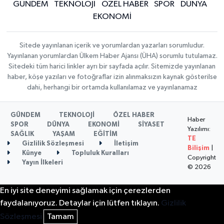
GÜNDEM
TEKNOLOJİ
ÖZEL HABER
SPOR
DÜNYA
EKONOMİ
Sitede yayınlanan içerik ve yorumlardan yazarları sorumludur.
Yayınlanan yorumlardan Ülkem Haber Ajansı (ÜHA) sorumlu tutulamaz.
Sitedeki tüm harici linkler ayrı bir sayfada açılır. Sitemizde yayınlanan
haber, köşe yazıları ve fotoğraflar izin alınmaksızın kaynak gösterilse
dahi, herhangi bir ortamda kullanılamaz ve yayınlanamaz
GÜNDEM
TEKNOLOJİ
ÖZEL HABER
Haber
SPOR
DÜNYA
EKONOMİ
SİYASET
Yazılımı:
SAĞLIK
YAŞAM
EĞİTİM
TE
Gizlilik Sözleşmesi
İletişim
Bilişim
|
Künye
Topluluk Kuralları
Copyright
Yayın İlkeleri
© 2026
En iyi site deneyimi sağlamak için çerezlerden
faydalanıyoruz. Detaylar için lütfen tıklayın.
Gizlilik
Sözleşmesi
Tamam