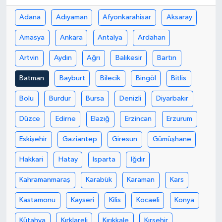
Adana
Adıyaman
Afyonkarahisar
Aksaray
Amasya
Ankara
Antalya
Ardahan
Artvin
Aydın
Ağrı
Balıkesir
Bartın
Batman
Bayburt
Bilecik
Bingöl
Bitlis
Bolu
Burdur
Bursa
Denizli
Diyarbakır
Düzce
Edirne
Elazığ
Erzincan
Erzurum
Eskişehir
Gaziantep
Giresun
Gümüşhane
Hakkari
Hatay
Isparta
Iğdır
Kahramanmaraş
Karabük
Karaman
Kars
Kastamonu
Kayseri
Kilis
Kocaeli
Konya
Kütahya
Kırklareli
Kırıkkale
Kırşehir