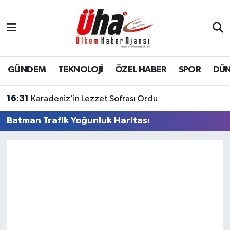
İstanbul Nöbetçi Eczaneler
İstanbul Hava Durumu
GÜNDEM
TEKNOLOJİ
ÖZEL HABER
SPOR
DÜ
İstanbul Namaz Vakitleri
16:31
Karadeniz’in Lezzet Sofrası Ordu
İstanbul Trafik Yoğunluk Haritası
Batman Trafik Yoğunluk Haritası
Süper Lig Puan Durumu ve Fikstür
Tüm Manşetler
Son Dakika Haberleri
Haber Arşivi