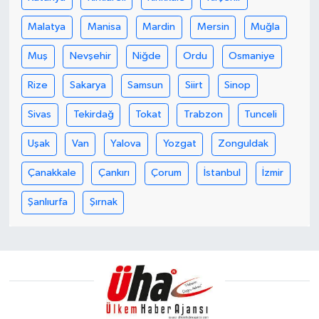
Malatya
Manisa
Mardin
Mersin
Muğla
Muş
Nevşehir
Niğde
Ordu
Osmaniye
Rize
Sakarya
Samsun
Siirt
Sinop
Sivas
Tekirdağ
Tokat
Trabzon
Tunceli
Uşak
Van
Yalova
Yozgat
Zonguldak
Çanakkale
Çankırı
Çorum
İstanbul
İzmir
Şanlıurfa
Şırnak