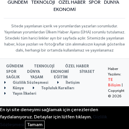
GÜNDEM
TEKNOLOJİ
ÖZEL HABER
SPOR
DÜNYA
EKONOMİ
Sitede yayınlanan içerik ve yorumlardan yazarları sorumludur.
Yayınlanan yorumlardan Ülkem Haber Ajansı (ÜHA) sorumlu tutulamaz.
Sitedeki tüm harici linkler ayrı bir sayfada açılır. Sitemizde yayınlanan
haber, köşe yazıları ve fotoğraflar izin alınmaksızın kaynak gösterilse
dahi, herhangi bir ortamda kullanılamaz ve yayınlanamaz
GÜNDEM
TEKNOLOJİ
ÖZEL HABER
Haber
SPOR
DÜNYA
EKONOMİ
SİYASET
Yazılımı:
SAĞLIK
YAŞAM
EĞİTİM
TE
Gizlilik Sözleşmesi
İletişim
Bilişim
|
Künye
Topluluk Kuralları
Copyright
Yayın İlkeleri
© 2026
En iyi site deneyimi sağlamak için çerezlerden
faydalanıyoruz. Detaylar için lütfen tıklayın.
Gizlilik
Sözleşmesi
Tamam