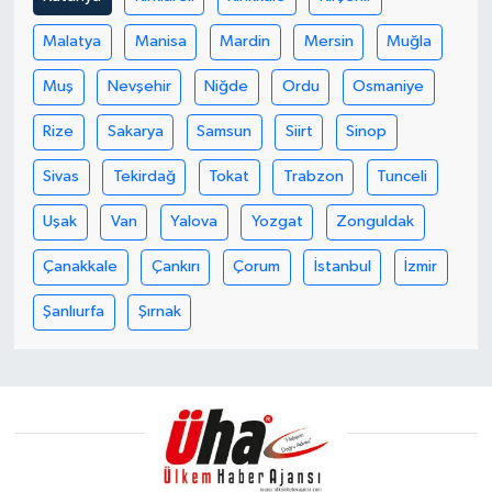
Malatya
Manisa
Mardin
Mersin
Muğla
Muş
Nevşehir
Niğde
Ordu
Osmaniye
Rize
Sakarya
Samsun
Siirt
Sinop
Sivas
Tekirdağ
Tokat
Trabzon
Tunceli
Uşak
Van
Yalova
Yozgat
Zonguldak
Çanakkale
Çankırı
Çorum
İstanbul
İzmir
Şanlıurfa
Şırnak