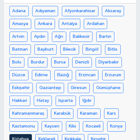
Adana
Adıyaman
Afyonkarahisar
Aksaray
Amasya
Ankara
Antalya
Ardahan
Artvin
Aydın
Ağrı
Balıkesir
Bartın
Batman
Bayburt
Bilecik
Bingöl
Bitlis
Bolu
Burdur
Bursa
Denizli
Diyarbakır
Düzce
Edirne
Elazığ
Erzincan
Erzurum
Eskişehir
Gaziantep
Giresun
Gümüşhane
Hakkari
Hatay
Isparta
Iğdır
Kahramanmaraş
Karabük
Karaman
Kars
Kastamonu
Kayseri
Kilis
Kocaeli
Konya
Kütahya
Kırklareli
Kırıkkale
Kırşehir