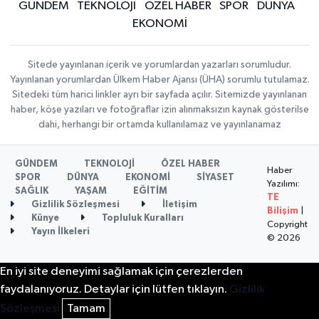
GÜNDEM
TEKNOLOJİ
ÖZEL HABER
SPOR
DÜNYA
EKONOMİ
Sitede yayınlanan içerik ve yorumlardan yazarları sorumludur.
Yayınlanan yorumlardan Ülkem Haber Ajansı (ÜHA) sorumlu tutulamaz.
Sitedeki tüm harici linkler ayrı bir sayfada açılır. Sitemizde yayınlanan
haber, köşe yazıları ve fotoğraflar izin alınmaksızın kaynak gösterilse
dahi, herhangi bir ortamda kullanılamaz ve yayınlanamaz
GÜNDEM
TEKNOLOJİ
ÖZEL HABER
Haber
SPOR
DÜNYA
EKONOMİ
SİYASET
Yazılımı:
SAĞLIK
YAŞAM
EĞİTİM
TE
Gizlilik Sözleşmesi
İletişim
Bilişim
|
Künye
Topluluk Kuralları
Copyright
Yayın İlkeleri
© 2026
En iyi site deneyimi sağlamak için çerezlerden
faydalanıyoruz. Detaylar için lütfen tıklayın.
Gizlilik
Sözleşmesi
Tamam