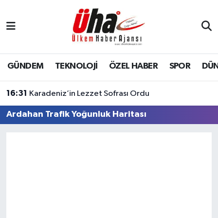
İstanbul Nöbetçi Eczaneler
İstanbul Hava Durumu
GÜNDEM
TEKNOLOJİ
ÖZEL HABER
SPOR
DÜ
İstanbul Namaz Vakitleri
16:31
Karadeniz’in Lezzet Sofrası Ordu
İstanbul Trafik Yoğunluk Haritası
Ardahan Trafik Yoğunluk Haritası
Süper Lig Puan Durumu ve Fikstür
Tüm Manşetler
Son Dakika Haberleri
Haber Arşivi