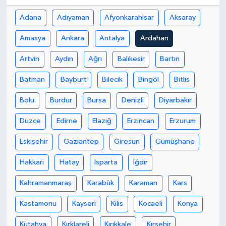
Adana
Adıyaman
Afyonkarahisar
Aksaray
Amasya
Ankara
Antalya
Ardahan
Artvin
Aydın
Ağrı
Balıkesir
Bartın
Batman
Bayburt
Bilecik
Bingöl
Bitlis
Bolu
Burdur
Bursa
Denizli
Diyarbakır
Düzce
Edirne
Elazığ
Erzincan
Erzurum
Eskişehir
Gaziantep
Giresun
Gümüşhane
Hakkari
Hatay
Isparta
Iğdır
Kahramanmaraş
Karabük
Karaman
Kars
Kastamonu
Kayseri
Kilis
Kocaeli
Konya
Kütahya
Kırklareli
Kırıkkale
Kırşehir