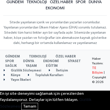
GÜNDEM
TEKNOLOJİ
ÖZEL HABER
SPOR
DÜNYA
EKONOMİ
Sitede yayınlanan içerik ve yorumlardan yazarları sorumludur.
Yayınlanan yorumlardan Ülkem Haber Ajansı (ÜHA) sorumlu tutulamaz.
Sitedeki tüm harici linkler ayrı bir sayfada açılır. Sitemizde yayınlanan
haber, köşe yazıları ve fotoğraflar izin alınmaksızın kaynak gösterilse
dahi, herhangi bir ortamda kullanılamaz ve yayınlanamaz
GÜNDEM
TEKNOLOJİ
ÖZEL HABER
Haber
SPOR
DÜNYA
EKONOMİ
SİYASET
Yazılımı:
SAĞLIK
YAŞAM
EĞİTİM
TE
Gizlilik Sözleşmesi
İletişim
Bilişim
|
Künye
Topluluk Kuralları
Copyright
Yayın İlkeleri
© 2026
En iyi site deneyimi sağlamak için çerezlerden
faydalanıyoruz. Detaylar için lütfen tıklayın.
Gizlilik
Sözleşmesi
Tamam