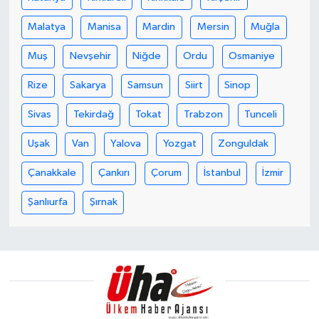
Malatya
Manisa
Mardin
Mersin
Muğla
Muş
Nevşehir
Niğde
Ordu
Osmaniye
Rize
Sakarya
Samsun
Siirt
Sinop
Sivas
Tekirdağ
Tokat
Trabzon
Tunceli
Uşak
Van
Yalova
Yozgat
Zonguldak
Çanakkale
Çankırı
Çorum
İstanbul
İzmir
Şanlıurfa
Şırnak