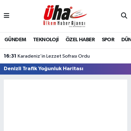
İstanbul Nöbetçi Eczaneler
İstanbul Hava Durumu
GÜNDEM
TEKNOLOJİ
ÖZEL HABER
SPOR
DÜ
İstanbul Namaz Vakitleri
16:31
Karadeniz’in Lezzet Sofrası Ordu
İstanbul Trafik Yoğunluk Haritası
Denizli Trafik Yoğunluk Haritası
Süper Lig Puan Durumu ve Fikstür
Tüm Manşetler
Son Dakika Haberleri
Haber Arşivi