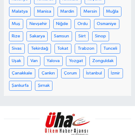
Malatya
Manisa
Mardin
Mersin
Muğla
Muş
Nevşehir
Niğde
Ordu
Osmaniye
Rize
Sakarya
Samsun
Siirt
Sinop
Sivas
Tekirdağ
Tokat
Trabzon
Tunceli
Uşak
Van
Yalova
Yozgat
Zonguldak
Çanakkale
Çankırı
Çorum
İstanbul
İzmir
Şanlıurfa
Şırnak