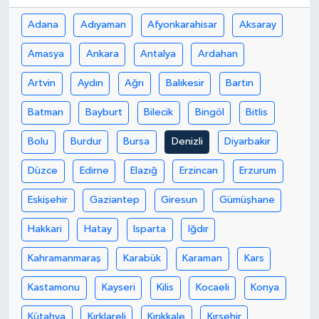
Adana
Adıyaman
Afyonkarahisar
Aksaray
Amasya
Ankara
Antalya
Ardahan
Artvin
Aydın
Ağrı
Balıkesir
Bartın
Batman
Bayburt
Bilecik
Bingöl
Bitlis
Bolu
Burdur
Bursa
Denizli
Diyarbakır
Düzce
Edirne
Elazığ
Erzincan
Erzurum
Eskişehir
Gaziantep
Giresun
Gümüşhane
Hakkari
Hatay
Isparta
Iğdır
Kahramanmaraş
Karabük
Karaman
Kars
Kastamonu
Kayseri
Kilis
Kocaeli
Konya
Kütahya
Kırklareli
Kırıkkale
Kırşehir