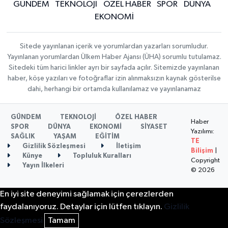
GÜNDEM
TEKNOLOJİ
ÖZEL HABER
SPOR
DÜNYA
EKONOMİ
Sitede yayınlanan içerik ve yorumlardan yazarları sorumludur.
Yayınlanan yorumlardan Ülkem Haber Ajansı (ÜHA) sorumlu tutulamaz.
Sitedeki tüm harici linkler ayrı bir sayfada açılır. Sitemizde yayınlanan
haber, köşe yazıları ve fotoğraflar izin alınmaksızın kaynak gösterilse
dahi, herhangi bir ortamda kullanılamaz ve yayınlanamaz
GÜNDEM
TEKNOLOJİ
ÖZEL HABER
Haber
SPOR
DÜNYA
EKONOMİ
SİYASET
Yazılımı:
SAĞLIK
YAŞAM
EĞİTİM
TE
Gizlilik Sözleşmesi
İletişim
Bilişim
|
Künye
Topluluk Kuralları
Copyright
Yayın İlkeleri
© 2026
En iyi site deneyimi sağlamak için çerezlerden
faydalanıyoruz. Detaylar için lütfen tıklayın.
Gizlilik
Sözleşmesi
Tamam