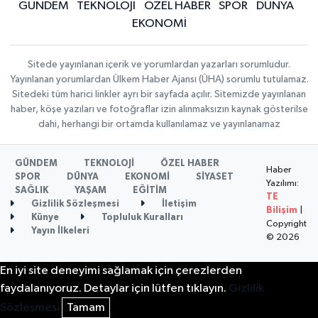
GÜNDEM
TEKNOLOJİ
ÖZEL HABER
SPOR
DÜNYA
EKONOMİ
Sitede yayınlanan içerik ve yorumlardan yazarları sorumludur.
Yayınlanan yorumlardan Ülkem Haber Ajansı (ÜHA) sorumlu tutulamaz.
Sitedeki tüm harici linkler ayrı bir sayfada açılır. Sitemizde yayınlanan
haber, köşe yazıları ve fotoğraflar izin alınmaksızın kaynak gösterilse
dahi, herhangi bir ortamda kullanılamaz ve yayınlanamaz
GÜNDEM
TEKNOLOJİ
ÖZEL HABER
Haber
SPOR
DÜNYA
EKONOMİ
SİYASET
Yazılımı:
SAĞLIK
YAŞAM
EĞİTİM
TE
Gizlilik Sözleşmesi
İletişim
Bilişim
|
Künye
Topluluk Kuralları
Copyright
Yayın İlkeleri
© 2026
En iyi site deneyimi sağlamak için çerezlerden
faydalanıyoruz. Detaylar için lütfen tıklayın.
Gizlilik
Sözleşmesi
Tamam