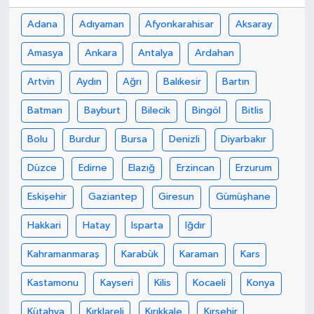
Adana
Adıyaman
Afyonkarahisar
Aksaray
Amasya
Ankara
Antalya
Ardahan
Artvin
Aydın
Ağrı
Balıkesir
Bartın
Batman
Bayburt
Bilecik
Bingöl
Bitlis
Bolu
Burdur
Bursa
Denizli
Diyarbakır
Düzce
Edirne
Elazığ
Erzincan
Erzurum
Eskişehir
Gaziantep
Giresun
Gümüşhane
Hakkari
Hatay
Isparta
Iğdır
Kahramanmaraş
Karabük
Karaman
Kars
Kastamonu
Kayseri
Kilis
Kocaeli
Konya
Kütahya
Kırklareli
Kırıkkale
Kırşehir