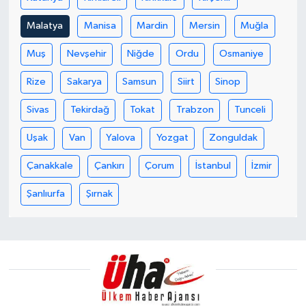
Malatya
Manisa
Mardin
Mersin
Muğla
Muş
Nevşehir
Niğde
Ordu
Osmaniye
Rize
Sakarya
Samsun
Siirt
Sinop
Sivas
Tekirdağ
Tokat
Trabzon
Tunceli
Uşak
Van
Yalova
Yozgat
Zonguldak
Çanakkale
Çankırı
Çorum
İstanbul
İzmir
Şanlıurfa
Şırnak