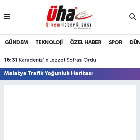
İstanbul Nöbetçi Eczaneler
İstanbul Hava Durumu
GÜNDEM
TEKNOLOJİ
ÖZEL HABER
SPOR
DÜ
İstanbul Namaz Vakitleri
16:31
Karadeniz’in Lezzet Sofrası Ordu
İstanbul Trafik Yoğunluk Haritası
Malatya Trafik Yoğunluk Haritası
Süper Lig Puan Durumu ve Fikstür
Tüm Manşetler
Son Dakika Haberleri
Haber Arşivi