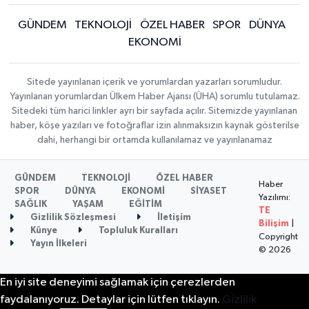
GÜNDEM
TEKNOLOJİ
ÖZEL HABER
SPOR
DÜNYA
EKONOMİ
Sitede yayınlanan içerik ve yorumlardan yazarları sorumludur.
Yayınlanan yorumlardan Ülkem Haber Ajansı (ÜHA) sorumlu tutulamaz.
Sitedeki tüm harici linkler ayrı bir sayfada açılır. Sitemizde yayınlanan
haber, köşe yazıları ve fotoğraflar izin alınmaksızın kaynak gösterilse
dahi, herhangi bir ortamda kullanılamaz ve yayınlanamaz
GÜNDEM
TEKNOLOJİ
ÖZEL HABER
Haber
SPOR
DÜNYA
EKONOMİ
SİYASET
Yazılımı:
SAĞLIK
YAŞAM
EĞİTİM
TE
Gizlilik Sözleşmesi
İletişim
Bilişim
|
Künye
Topluluk Kuralları
Copyright
Yayın İlkeleri
© 2026
En iyi site deneyimi sağlamak için çerezlerden
faydalanıyoruz. Detaylar için lütfen tıklayın.
Gizlilik