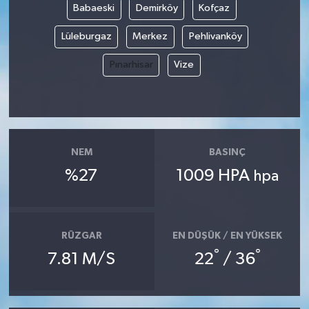
Babaeski
Demirköy
Kofçaz
Lüleburgaz
Merkez
Pehlivanköy
Pınarhisar
Vize
NEM
BASINÇ
%27
1009 HPA
hpa
RÜZGAR
EN DÜŞÜK / EN YÜKSEK
°
°
7.81 M/S
22
/ 36