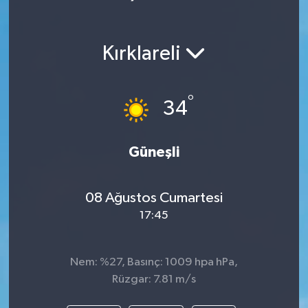
Kırklareli
°
34
Güneşli
08 Ağustos Cumartesi
17:45
Nem: %27, Basınç: 1009 hpa hPa,
Rüzgar: 7.81 m/s