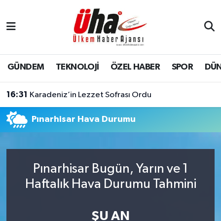
İstanbul Nöbetçi Eczaneler
İstanbul Hava Durumu
GÜNDEM
TEKNOLOJİ
ÖZEL HABER
SPOR
DÜ
İstanbul Namaz Vakitleri
16:31
Karadeniz’in Lezzet Sofrası Ordu
İstanbul Trafik Yoğunluk Haritası
Pınarhisar Hava Durumu
Süper Lig Puan Durumu ve Fikstür
Tüm Manşetler
Pınarhisar Bugün, Yarın ve 1
Haftalık Hava Durumu Tahmini
Son Dakika Haberleri
Haber Arşivi
ŞU AN