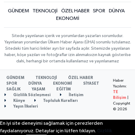
GÜNDEM
TEKNOLOJİ
ÖZEL HABER
SPOR
DÜNYA
EKONOMİ
Sitede yayınlanan içerik ve yorumlardan yazarları sorumludur.
Yayınlanan yorumlardan Ülkem Haber Ajansı (ÜHA) sorumlu tutulamaz.
Sitedeki tüm harici linkler ayrı bir sayfada açılır. Sitemizde yayınlanan
haber, köşe yazıları ve fotoğraflar izin alınmaksızın kaynak gösterilse
dahi, herhangi bir ortamda kullanılamaz ve yayınlanamaz
GÜNDEM
TEKNOLOJİ
ÖZEL HABER
Haber
SPOR
DÜNYA
EKONOMİ
SİYASET
Yazılımı:
SAĞLIK
YAŞAM
EĞİTİM
TE
Gizlilik Sözleşmesi
İletişim
Bilişim
|
Künye
Topluluk Kuralları
Copyright
Yayın İlkeleri
© 2026
En iyi site deneyimi sağlamak için çerezlerden
faydalanıyoruz. Detaylar için lütfen tıklayın.
Gizlilik