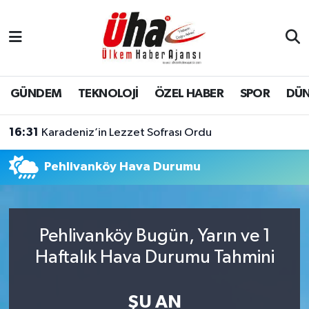
İstanbul Nöbetçi Eczaneler
İstanbul Hava Durumu
GÜNDEM
TEKNOLOJİ
ÖZEL HABER
SPOR
DÜ
İstanbul Namaz Vakitleri
16:31
Karadeniz’in Lezzet Sofrası Ordu
İstanbul Trafik Yoğunluk Haritası
Pehlivanköy Hava Durumu
Süper Lig Puan Durumu ve Fikstür
Tüm Manşetler
Pehlivanköy Bugün, Yarın ve 1
Haftalık Hava Durumu Tahmini
Son Dakika Haberleri
Haber Arşivi
ŞU AN