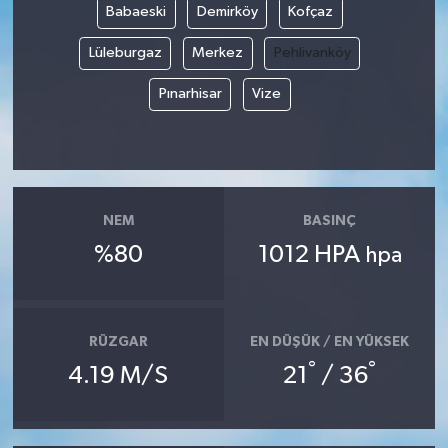
Babaeski
Demirköy
Kofçaz
Lüleburgaz
Merkez
Pehlivanköy
Pınarhisar
Vize
NEM
BASINÇ
%80
1012 HPA
hpa
RÜZGAR
EN DÜŞÜK / EN YÜKSEK
°
°
4.19 M/S
21
/ 36