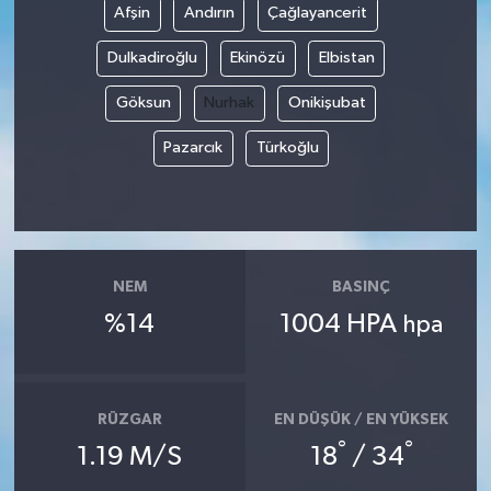
Afşin
Andırın
Çağlayancerit
Dulkadiroğlu
Ekinözü
Elbistan
Göksun
Nurhak
Onikişubat
Pazarcık
Türkoğlu
NEM
BASINÇ
%14
1004 HPA
hpa
RÜZGAR
EN DÜŞÜK / EN YÜKSEK
°
°
1.19 M/S
18
/ 34