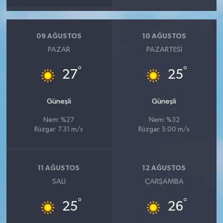
09 AĞUSTOS
10 AĞUSTOS
PAZAR
PAZARTESI
°
°
27
25
Güneşli
Güneşli
Nem: %27
Nem: %32
Rüzgar: 7.31 m/s
Rüzgar: 5.00 m/s
11 AĞUSTOS
12 AĞUSTOS
SALI
ÇARŞAMBA
°
°
25
26