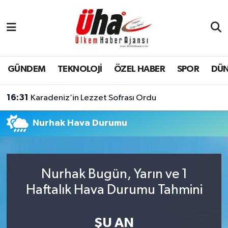
İstanbul Nöbetçi Eczaneler
İstanbul Hava Durumu
GÜNDEM
TEKNOLOJİ
ÖZEL HABER
SPOR
DÜ
İstanbul Namaz Vakitleri
16:31
Karadeniz’in Lezzet Sofrası Ordu
İstanbul Trafik Yoğunluk Haritası
Nurhak Hava Durumu
Süper Lig Puan Durumu ve Fikstür
Tüm Manşetler
Nurhak Bugün, Yarın ve 1
Haftalık Hava Durumu Tahmini
Son Dakika Haberleri
Haber Arşivi
ŞU AN