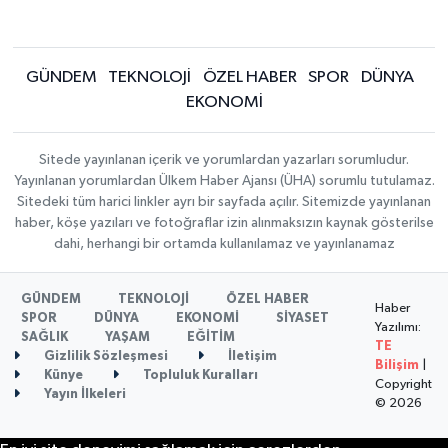
GÜNDEM
TEKNOLOJİ
ÖZEL HABER
SPOR
DÜNYA
EKONOMİ
Sitede yayınlanan içerik ve yorumlardan yazarları sorumludur.
Yayınlanan yorumlardan Ülkem Haber Ajansı (ÜHA) sorumlu tutulamaz.
Sitedeki tüm harici linkler ayrı bir sayfada açılır. Sitemizde yayınlanan
haber, köşe yazıları ve fotoğraflar izin alınmaksızın kaynak gösterilse
dahi, herhangi bir ortamda kullanılamaz ve yayınlanamaz
GÜNDEM
TEKNOLOJİ
ÖZEL HABER
Haber
SPOR
DÜNYA
EKONOMİ
SİYASET
Yazılımı:
SAĞLIK
YAŞAM
EĞİTİM
TE
Gizlilik Sözleşmesi
İletişim
Bilişim
|
Künye
Topluluk Kuralları
Copyright
Yayın İlkeleri
© 2026