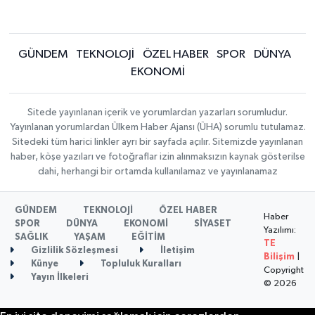
GÜNDEM
TEKNOLOJİ
ÖZEL HABER
SPOR
DÜNYA
EKONOMİ
Sitede yayınlanan içerik ve yorumlardan yazarları sorumludur.
Yayınlanan yorumlardan Ülkem Haber Ajansı (ÜHA) sorumlu tutulamaz.
Sitedeki tüm harici linkler ayrı bir sayfada açılır. Sitemizde yayınlanan
haber, köşe yazıları ve fotoğraflar izin alınmaksızın kaynak gösterilse
dahi, herhangi bir ortamda kullanılamaz ve yayınlanamaz
GÜNDEM
TEKNOLOJİ
ÖZEL HABER
Haber
SPOR
DÜNYA
EKONOMİ
SİYASET
Yazılımı:
SAĞLIK
YAŞAM
EĞİTİM
TE
Gizlilik Sözleşmesi
İletişim
Bilişim
|
Künye
Topluluk Kuralları
Copyright
Yayın İlkeleri
© 2026