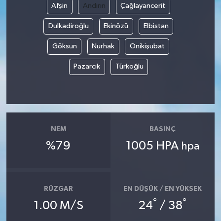
Afşin
Andırın
Çağlayancerit
Dulkadiroğlu
Ekinözü
Elbistan
Göksun
Nurhak
Onikişubat
Pazarcık
Türkoğlu
NEM
BASINÇ
%79
1005 HPA
hpa
RÜZGAR
EN DÜŞÜK / EN YÜKSEK
°
°
1.00 M/S
24
/ 38