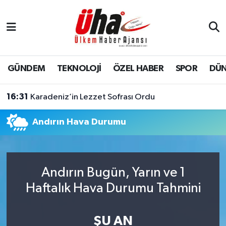
İstanbul Nöbetçi Eczaneler
İstanbul Hava Durumu
GÜNDEM
TEKNOLOJİ
ÖZEL HABER
SPOR
DÜ
İstanbul Namaz Vakitleri
16:31
Karadeniz’in Lezzet Sofrası Ordu
İstanbul Trafik Yoğunluk Haritası
Andırın Hava Durumu
Süper Lig Puan Durumu ve Fikstür
Tüm Manşetler
Andırın Bugün, Yarın ve 1
Haftalık Hava Durumu Tahmini
Son Dakika Haberleri
Haber Arşivi
ŞU AN