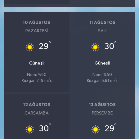
10 AĞUSTOS
11 AĞUSTOS
PAZARTESI
SALI
°
°
29
30
Güneşli
Güneşli
Nem: %60
Nem: %50
Rüzgar: 7.19 m/s
Rüzgar: 6.81 m/s
12 AĞUSTOS
13 AĞUSTOS
ÇARŞAMBA
PERŞEMBE
°
°
30
29