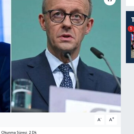
1
-
+
A
A
Okunma Süresi: 2 Dk