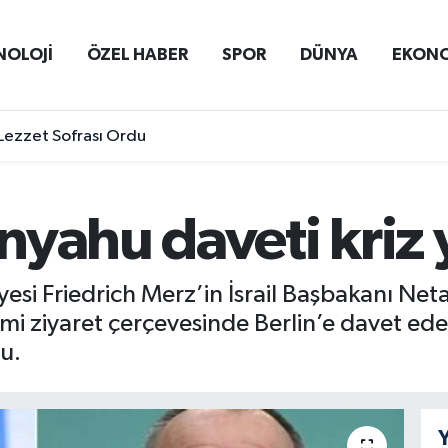
NOLOJİ
ÖZEL HABER
SPOR
DÜNYA
EKON
Lezzet Sofrası Ordu
yahu daveti kriz y
esi Friedrich Merz’in İsrail Başbakanı N
i ziyaret çerçevesinde Berlin’e davet ede
u.
Y