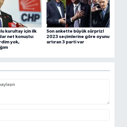
u kurultay için ilk
Son ankette büyük sürpriz!
dar net konuştu:
2023 seçimlerine göre oyunu
rdim yok,
artıran 3 parti var
ağım