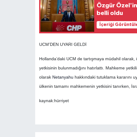
Özgür Özel'in y
belli oldu
İçeriği Görüntül
UCM’DEN UYARI GELDİ
Hollanda’daki UCM de tartışmaya müdahil olarak, ü
yetkisinin bulunmadığını hatırlattı. Mahkeme yetkili
olarak
Netanyahu
hakkındaki tutuklama kararını uy
ülkenin tamamı mahkemenin yetkisini tanırken, İsra
kaynak:hürriyet