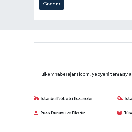
Gönder
ulkemhaberajansicom, yepyeni temasıyla si
İstanbul Nöbetçi Eczaneler
İst
Puan Durumu ve Fikstür
Tüm