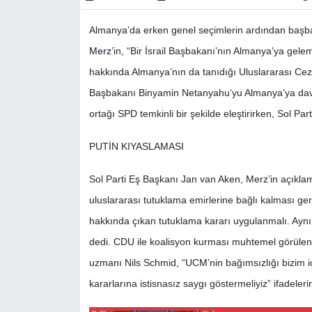
Almanya’da erken genel seçimlerin ardından başb
Merz
’in, “Bir İsrail Başbakanı’nın Almanya’ya ge
hakkında Almanya’nın da tanıdığı Uluslararası Ce
Başbakanı Binyamin Netanyahu’yu Almanya’ya dave
ortağı SPD temkinli bir şekilde eleştirirken, Sol Part
PUTİN KIYASLAMASI
Sol Parti Eş Başkanı Jan van Aken, Merz’in açıklama
uluslararası tutuklama emirlerine bağlı kalması gere
hakkında çıkan tutuklama kararı uygulanmalı. Aynı 
dedi. CDU ile koalisyon kurması muhtemel görülen S
uzmanı Nils Schmid, “UCM’nin bağımsızlığı bizim 
kararlarına istisnasız saygı göstermeliyiz” ifadelerin