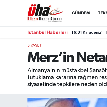
GÜNDEM
TEK
İstanbul Nöbetçi Eczaneler
İstanbul Hava Durumu
İstanbul Haberleri
16:31
Karadeniz’in 
İstanbul Namaz Vakitleri
SİYASET
Merz’in Netan
İstanbul Trafik Yoğunluk Haritası
Süper Lig Puan Durumu ve Fikstür
Almanya’nın müstakbel Şansöly
tutuklama kararına rağmen resm
Tüm Manşetler
siyasetinde tepkilere neden old
Son Dakika Haberleri
Haber Arşivi