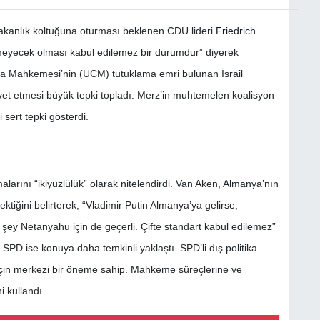
akanlık koltuğuna oturması beklenen CDU lideri
Friedrich
lemeyecek olması kabul edilemez bir durumdur” diyerek
za Mahkemesi’nin (UCM) tutuklama emri bulunan İsrail
t etmesi büyük tepki topladı. Merz’in muhtemelen koalisyon
i sert tepki gösterdi.
larını “ikiyüzlülük” olarak nitelendirdi. Van Aken, Almanya’nın
ktiğini belirterek, “Vladimir Putin Almanya’ya gelirse,
şey Netanyahu için de geçerli. Çifte standart kabul edilemez”
PD ise konuya daha temkinli yaklaştı. SPD’li dış politika
için merkezi bir öneme sahip. Mahkeme süreçlerine ve
i kullandı.