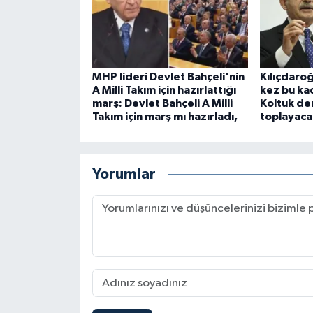
MHP lideri Devlet Bahçeli'nin
Kılıçdaroğl
A Milli Takım için hazırlattığı
kez bu ka
marş: Devlet Bahçeli A Milli
Koltuk de
Takım için marş mı hazırladı,
toplayac
Yorumlar