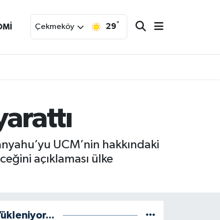
°
29
OMİ
Çekmeköy
arattı
etanyahu’yu UCM’nin hakkındaki
ceğini açıklaması ülke
ükleniyor...