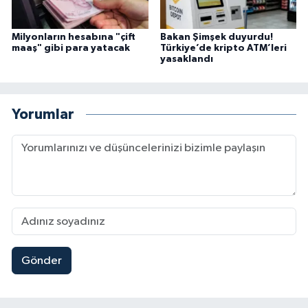
Milyonların hesabına "çift
Bakan Şimşek duyurdu!
maaş" gibi para yatacak
Türkiye’de kripto ATM’leri
yasaklandı
Yorumlar
Gönder