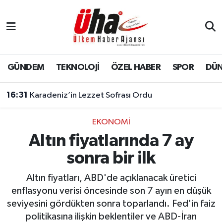
İstanbul Nöbetçi Eczaneler
İstanbul Hava Durumu
GÜNDEM
TEKNOLOJİ
ÖZEL HABER
SPOR
DÜ
İstanbul Namaz Vakitleri
16:31
Karadeniz’in Lezzet Sofrası Ordu
İstanbul Trafik Yoğunluk Haritası
EKONOMİ
Altın fiyatlarında 7 ay
Süper Lig Puan Durumu ve Fikstür
sonra bir ilk
Tüm Manşetler
Altın fiyatları, ABD'de açıklanacak üretici
Son Dakika Haberleri
enflasyonu verisi öncesinde son 7 ayın en düşük
seviyesini gördükten sonra toparlandı. Fed'in faiz
Haber Arşivi
politikasına ilişkin beklentiler ve ABD-İran