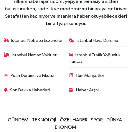
ulkemhaberajansicom, yepyeni temasıyla sizleri
buluştururken, sadelik ve modernizmi bir araya getiriyor.
Şatafattan kaçınıyor ve insanlara haber okuyabilecekleri
bir altyapı sunuyor.
İstanbul Nöbetçi Eczaneler
İstanbul Hava Durumu
İstanbul Namaz Vakitleri
İstanbul Trafik Yoğunluk
Haritası
Puan Durumu ve Fikstür
Tüm Manşetler
Son Dakika Haberleri
Haber Arşivi
GÜNDEM
TEKNOLOJİ
ÖZEL HABER
SPOR
DÜNYA
EKONOMİ