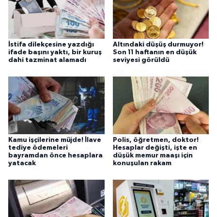
İstifa dilekçesine yazdığı
Altındaki düşüş durmuyor!
ifade başını yaktı, bir kuruş
Son 11 haftanın en düşük
dahi tazminat alamadı
seviyesi görüldü
Kamu işçilerine müjde! İlave
Polis, öğretmen, doktor!
tediye ödemeleri
Hesaplar değişti, işte en
bayramdan önce hesaplara
düşük memur maaşı için
yatacak
konuşulan rakam