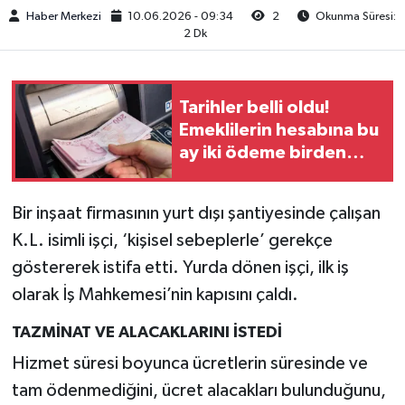
Haber Merkezi
10.06.2026 - 09:34
2
Okunma Süresi:
2 Dk
Tarihler belli oldu!
Emeklilerin hesabına bu
ay iki ödeme birden
yatacak
Bir inşaat firmasının yurt dışı şantiyesinde çalışan
K.L. isimli işçi, ‘kişisel sebeplerle’ gerekçe
göstererek istifa etti. Yurda dönen işçi, ilk iş
olarak İş Mahkemesi’nin kapısını çaldı.
TAZMİNAT VE ALACAKLARINI İSTEDİ
Hizmet süresi boyunca ücretlerin süresinde ve
tam ödenmediğini, ücret alacakları bulunduğunu,