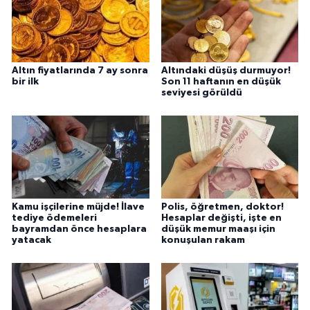
Altın fiyatlarında 7 ay sonra
Altındaki düşüş durmuyor!
bir ilk
Son 11 haftanın en düşük
seviyesi görüldü
Kamu işçilerine müjde! İlave
Polis, öğretmen, doktor!
tediye ödemeleri
Hesaplar değişti, işte en
bayramdan önce hesaplara
düşük memur maaşı için
yatacak
konuşulan rakam