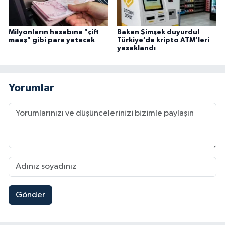
Milyonların hesabına "çift
Bakan Şimşek duyurdu!
maaş" gibi para yatacak
Türkiye’de kripto ATM’leri
yasaklandı
Yorumlar
Gönder