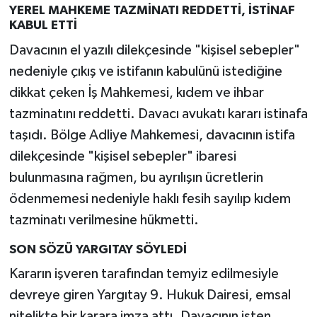
YEREL MAHKEME TAZMİNATI REDDETTİ, İSTİNAF
KABUL ETTİ
Davacının el yazılı dilekçesinde "kişisel sebepler"
nedeniyle çıkış ve istifanın kabulünü istediğine
dikkat çeken İş Mahkemesi, kıdem ve ihbar
tazminatını reddetti. Davacı avukatı kararı istinafa
taşıdı. Bölge Adliye Mahkemesi, davacının istifa
dilekçesinde "kişisel sebepler" ibaresi
bulunmasına rağmen, bu ayrılışın ücretlerin
ödenmemesi nedeniyle haklı fesih sayılıp kıdem
tazminatı verilmesine hükmetti.
SON SÖZÜ YARGITAY SÖYLEDİ
Kararın işveren tarafından temyiz edilmesiyle
devreye giren Yargıtay 9. Hukuk Dairesi, emsal
nitelikte bir karara imza attı. Davacının işten