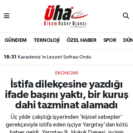
İstanbul Nöbetçi Eczaneler
İstanbul Hava Durumu
GÜNDEM
TEKNOLOJİ
ÖZEL HABER
SPOR
DÜ
İstanbul Namaz Vakitleri
16:31
Karadeniz’in Lezzet Sofrası Ordu
İstanbul Trafik Yoğunluk Haritası
EKONOMİ
İstifa dilekçesine yazdığı
Süper Lig Puan Durumu ve Fikstür
ifade başını yaktı, bir kuruş
Tüm Manşetler
dahi tazminat alamadı
Son Dakika Haberleri
Üç yıldır çalıştığı işyerinden 'kişisel sebepler'
gerekçesiyle istifa eden işçiye Yargıtay'dan kötü
Haber Arşivi
haber geldi. Yargıtay 9. Hukuk Dairesi, işçinin