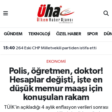
İstanbul Nöbetçi Eczaneler
İstanbul Hava Durumu
GÜNDEM
TEKNOLOJİ
ÖZEL HABER
SPOR
DÜ
İstanbul Namaz Vakitleri
15:40
264 Eski CHP Milletvekili partiden istifa etti
İstanbul Trafik Yoğunluk Haritası
EKONOMİ
Polis, öğretmen, doktor!
Süper Lig Puan Durumu ve Fikstür
Hesaplar değişti, işte en
Tüm Manşetler
düşük memur maaşı için
konuşulan rakam
Son Dakika Haberleri
TÜİK’in açıkladığı 4 aylık enflasyon verileri sonrası
Haber Arşivi