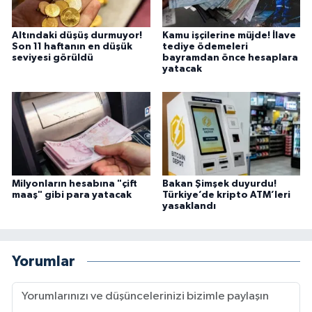
Altındaki düşüş durmuyor!
Kamu işçilerine müjde! İlave
Son 11 haftanın en düşük
tediye ödemeleri
seviyesi görüldü
bayramdan önce hesaplara
yatacak
Milyonların hesabına "çift
Bakan Şimşek duyurdu!
maaş" gibi para yatacak
Türkiye’de kripto ATM’leri
yasaklandı
Yorumlar