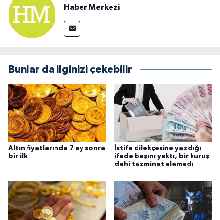
Haber Merkezi
Bunlar da ilginizi çekebilir
Altın fiyatlarında 7 ay sonra
İstifa dilekçesine yazdığı
bir ilk
ifade başını yaktı, bir kuruş
dahi tazminat alamadı