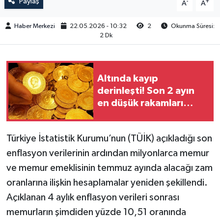
Paylaş
-
+
A
A
Haber Merkezi
22.05.2026 - 10:32
2
Okunma Süresi:
2 Dk
Altında kayıp
derinleşti! Son 2 ayın
en düşük rakamları
görüldü
Türkiye İstatistik Kurumu’nun (TÜİK) açıkladığı son
enflasyon verilerinin ardından milyonlarca memur
ve memur emeklisinin temmuz ayında alacağı zam
oranlarına ilişkin hesaplamalar yeniden şekillendi.
Açıklanan 4 aylık enflasyon verileri sonrası
memurların şimdiden yüzde 10,51 oranında