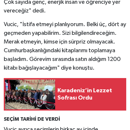
Çok sayıda genç, enerjik insan ve öğrenciye yer
vereceğiz" dedi.
Vucic, "İstifa etmeyi planlıyorum. Belki üç, dört ay
geçmeden yapabilirim. Sizi bilgilendireceğim.
Merak etmeyin, kimse için sürpriz olmayacak.
Cumhurbaşkanlığındaki kitaplarımı toplamaya
başladım. Görevim sırasında satın aldığım 1200
kitabı bağışlayacağım" diye konuştu.
Karadeniz’in Lezzet
Sofrası Ordu
SEÇİM TARİHİ DE VERDİ
Vucic ayrıca seçimlerin birkaç ay içinde