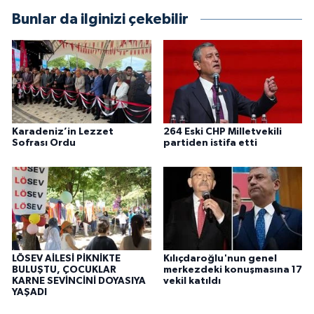
Bunlar da ilginizi çekebilir
Karadeniz’in Lezzet
264 Eski CHP Milletvekili
Sofrası Ordu
partiden istifa etti
LÖSEV AİLESİ PİKNİKTE
Kılıçdaroğlu'nun genel
BULUŞTU, ÇOCUKLAR
merkezdeki konuşmasına 17
KARNE SEVİNCİNİ DOYASIYA
vekil katıldı
YAŞADI