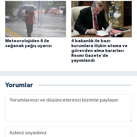
Meteorolojiden 6 ile
4 bakanlık ile bazı
sağanak yağış uyarısı
kurumlara ilişkin atama ve
görevden alma kararları
Resmi Gazete’de
yayımlandı
Yorumlar