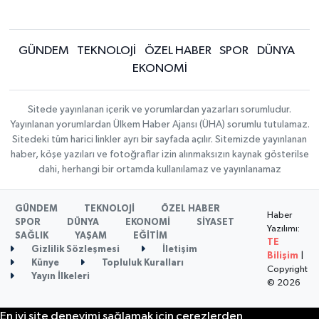
GÜNDEM
TEKNOLOJİ
ÖZEL HABER
SPOR
DÜNYA
EKONOMİ
Sitede yayınlanan içerik ve yorumlardan yazarları sorumludur.
Yayınlanan yorumlardan Ülkem Haber Ajansı (ÜHA) sorumlu tutulamaz.
Sitedeki tüm harici linkler ayrı bir sayfada açılır. Sitemizde yayınlanan
haber, köşe yazıları ve fotoğraflar izin alınmaksızın kaynak gösterilse
dahi, herhangi bir ortamda kullanılamaz ve yayınlanamaz
GÜNDEM
TEKNOLOJİ
ÖZEL HABER
Haber
SPOR
DÜNYA
EKONOMİ
SİYASET
Yazılımı:
SAĞLIK
YAŞAM
EĞİTİM
TE
Gizlilik Sözleşmesi
İletişim
Bilişim
|
Künye
Topluluk Kuralları
Copyright
Yayın İlkeleri
© 2026
En iyi site deneyimi sağlamak için çerezlerden