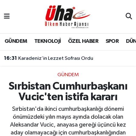
İstanbul Nöbetçi Eczaneler
İstanbul Hava Durumu
GÜNDEM
TEKNOLOJİ
ÖZEL HABER
SPOR
DÜ
İstanbul Namaz Vakitleri
16:31
Karadeniz’in Lezzet Sofrası Ordu
İstanbul Trafik Yoğunluk Haritası
GÜNDEM
Sırbistan Cumhurbaşkanı
Süper Lig Puan Durumu ve Fikstür
Vucic'ten istifa kararı
Tüm Manşetler
Sırbistan'da ikinci cumhurbaşkanlığı dönemi
Son Dakika Haberleri
önümüzdeki yılın mayıs ayında dolacak olan
Aleksandar Vucic, anayasa gereği üçüncü kez
Haber Arşivi
aday olamayacağı için cumhurbaşkanlığından