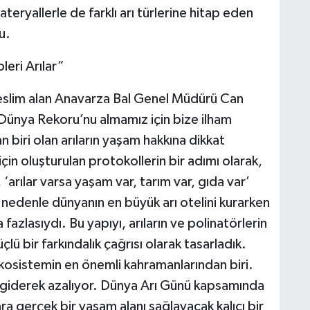
teryallerle de farklı arı türlerine hitap eden
u.
eri Arılar”
teslim alan Anavarza Bal Genel Müdürü Can
 Dünya Rekoru’nu almamız için bize ilham
n biri olan arıların yaşam hakkına dikkat
 için oluşturulan protokollerin bir adımı olarak,
‘arılar varsa yaşam var, tarım var, gıda var’
edenle dünyanın en büyük arı otelini kurarken
azlasıydı. Bu yapıyı, arıların ve polinatörlerin
çlü bir farkındalık çağrısı olarak tasarladık.
 ekosistemin en önemli kahramanlarından biri.
rı giderek azalıyor. Dünya Arı Günü kapsamında
ra gerçek bir yaşam alanı sağlayacak kalıcı bir