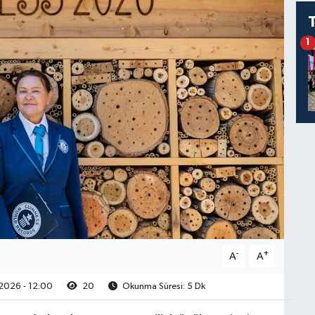
1
-
+
A
A
2026 - 12:00
20
Okunma Süresi: 5 Dk