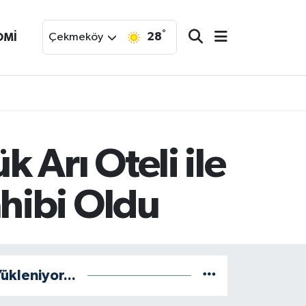
°
28
OMİ
Çekmeköy
 Arı Oteli ile
hibi Oldu
ükleniyor...