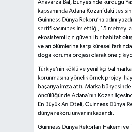
Anavarza Bal, bünyesinde kurduğu Yaşa
kapsamında Adana Kozan’daki tesisind
Guinness Dünya Rekoru’na adını yazdı
sertifikasını teslim ettiği, 15 metreyi 
ekosistemi için güvenli bir habitat oluşt
ve arı ölümlerine karşı küresel farkınd
doğa koruma projesi olarak öne çıkıyo
Türkiye’nin köklü ve yenilikçi bal marka
korunmasına yönelik örnek projeyi hay
başarıya imza attı. Marka bünyesinde 
öncülüğünde Adana’nın Kozan ilçesind
En Büyük Arı Oteli, Guinness Dünya Rek
dünya rekoru ünvanını kazandı.
Guinness Dünya Rekorları Hakemi ve T