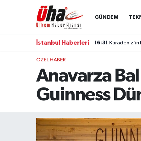
GÜNDEM
TEK
İstanbul Nöbetçi Eczaneler
İstanbul Hava Durumu
İstanbul Haberleri
16:31
Karadeniz’in 
İstanbul Namaz Vakitleri
ÖZEL HABER
Anavarza Bal 
İstanbul Trafik Yoğunluk Haritası
Süper Lig Puan Durumu ve Fikstür
Guinness Dün
Tüm Manşetler
Son Dakika Haberleri
Haber Arşivi