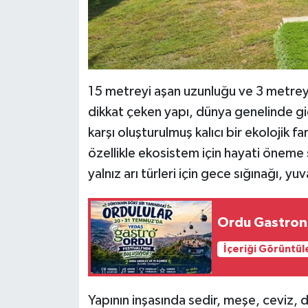
15 metreyi aşan uzunluğu ve 3 metreye
dikkat çeken yapı, dünya genelinde gi
karşı oluşturulmuş kalıcı bir ekolojik fa
özellikle ekosistem için hayati öneme
yalnız arı türleri için gece sığınağı, y
Ordu Gastron
İçeriği Görüntül
Yapının inşasında sedir, meşe, ceviz, d