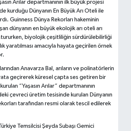
sın Arılar departmanının ilk büyük projesi
e kurduğu Dünyanın En Büyük Arı Oteli ile
rdı. Guinness Dünya Rekorları hakeminin
aşan dünyanın en büyük ekolojik arı oteli arı
ururken, biyolojik çeşitliliğin sürdürülebilirliği
alık yaratılması amacıyla hayata geçirilen örnek
r.
larından Anavarza Bal, arıların ve polinatörlerin
ata geçirerek küresel çapta ses getiren bir
kurulan “Yaşasın Arılar” departmanının
eki çevreci üretim tesisinde kurulan Dünyanın
orları tarafından resmi olarak tescil edilerek
ürkiye Temsilcisi Şeyda Subaşı Gemici