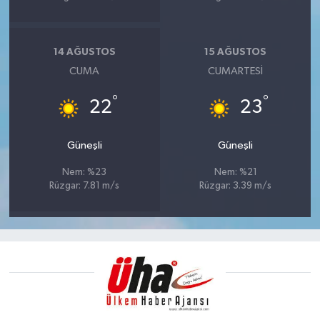
14 AĞUSTOS
15 AĞUSTOS
CUMA
CUMARTESI
°
°
22
23
Güneşli
Güneşli
Nem: %23
Nem: %21
Rüzgar: 7.81 m/s
Rüzgar: 3.39 m/s