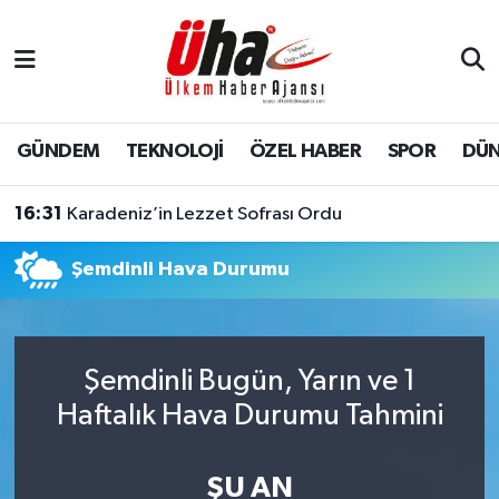
İstanbul Nöbetçi Eczaneler
İstanbul Hava Durumu
GÜNDEM
TEKNOLOJİ
ÖZEL HABER
SPOR
DÜ
İstanbul Namaz Vakitleri
16:31
Karadeniz’in Lezzet Sofrası Ordu
İstanbul Trafik Yoğunluk Haritası
Şemdinli Hava Durumu
Süper Lig Puan Durumu ve Fikstür
Tüm Manşetler
Şemdinli Bugün, Yarın ve 1
Haftalık Hava Durumu Tahmini
Son Dakika Haberleri
Haber Arşivi
ŞU AN