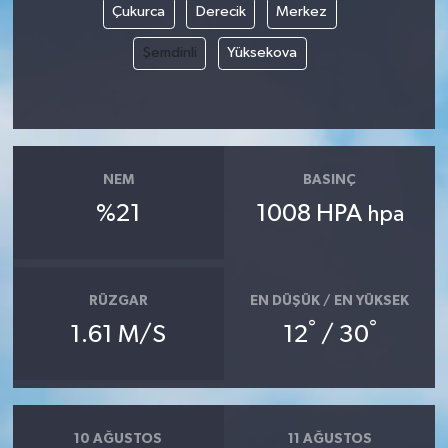
Çukurca
Derecik
Merkez
Şemdinli
Yüksekova
NEM
BASINÇ
%21
1008 HPA
hpa
RÜZGAR
EN DÜŞÜK / EN YÜKSEK
°
°
1.61 M/S
12
/ 30
10 AĞUSTOS
11 AĞUSTOS