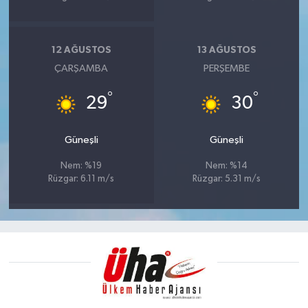
12 AĞUSTOS
13 AĞUSTOS
ÇARŞAMBA
PERŞEMBE
°
°
29
30
Güneşli
Güneşli
Nem: %19
Nem: %14
Rüzgar: 6.11 m/s
Rüzgar: 5.31 m/s