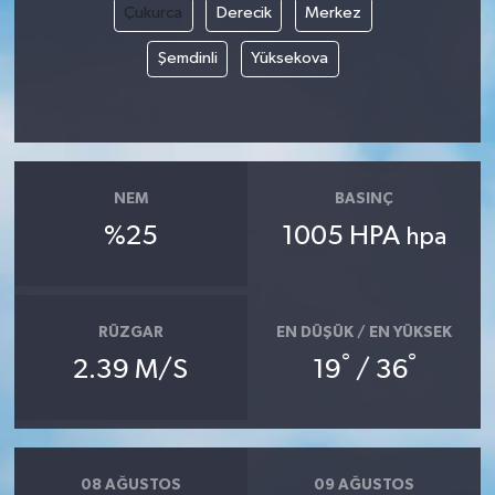
Çukurca
Derecik
Merkez
Şemdinli
Yüksekova
NEM
BASINÇ
%25
1005 HPA
hpa
RÜZGAR
EN DÜŞÜK / EN YÜKSEK
°
°
2.39 M/S
19
/ 36
08 AĞUSTOS
09 AĞUSTOS