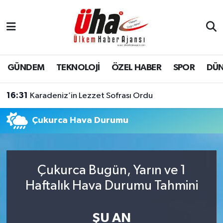
İstanbul Nöbetçi Eczaneler
İstanbul Hava Durumu
GÜNDEM
TEKNOLOJİ
ÖZEL HABER
SPOR
DÜ
İstanbul Namaz Vakitleri
16:31
Karadeniz’in Lezzet Sofrası Ordu
İstanbul Trafik Yoğunluk Haritası
Çukurca Hava Durumu
Süper Lig Puan Durumu ve Fikstür
Tüm Manşetler
Çukurca Bugün, Yarın ve 1
Haftalık Hava Durumu Tahmini
Son Dakika Haberleri
Haber Arşivi
ŞU AN