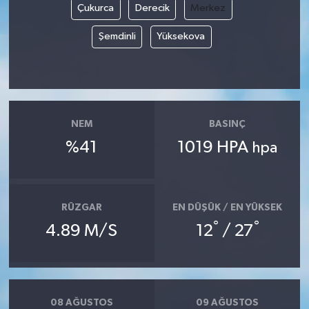
Çukurca
Derecik
Merkez
Şemdinli
Yüksekova
NEM
BASINÇ
%41
1019 HPA
hpa
RÜZGAR
EN DÜŞÜK / EN YÜKSEK
°
°
4.89 M/S
12
/ 27
08 AĞUSTOS
09 AĞUSTOS