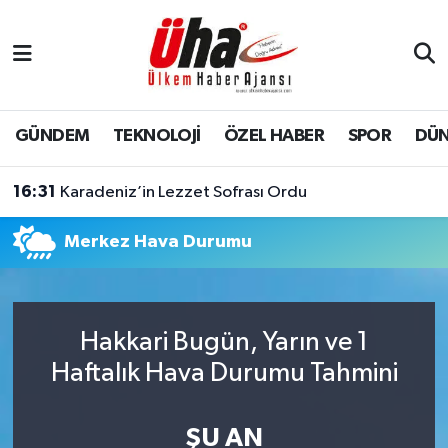
İstanbul Nöbetçi Eczaneler
İstanbul Hava Durumu
GÜNDEM
TEKNOLOJİ
ÖZEL HABER
SPOR
DÜ
İstanbul Namaz Vakitleri
16:31
Karadeniz’in Lezzet Sofrası Ordu
İstanbul Trafik Yoğunluk Haritası
Merkez Hava Durumu
Süper Lig Puan Durumu ve Fikstür
Tüm Manşetler
Hakkari Bugün, Yarın ve 1
Haftalık Hava Durumu Tahmini
Son Dakika Haberleri
Haber Arşivi
ŞU AN