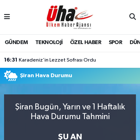
İstanbul Nöbetçi Eczaneler
İstanbul Hava Durumu
GÜNDEM
TEKNOLOJİ
ÖZEL HABER
SPOR
DÜ
İstanbul Namaz Vakitleri
16:31
Karadeniz’in Lezzet Sofrası Ordu
İstanbul Trafik Yoğunluk Haritası
Şiran Hava Durumu
Süper Lig Puan Durumu ve Fikstür
Tüm Manşetler
Şiran Bugün, Yarın ve 1 Haftalık
Hava Durumu Tahmini
Son Dakika Haberleri
Haber Arşivi
ŞU AN