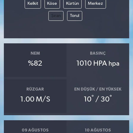
Kelkit
Köse
Kürtün
Merkez
Şiran
Torul
NEM
BASINÇ
%82
1010 HPA
hpa
RÜZGAR
EN DÜŞÜK / EN YÜKSEK
°
°
1.00 M/S
10
/ 30
09 AĞUSTOS
10 AĞUSTOS