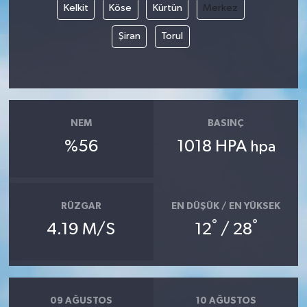
Kelkit
Köse
Kürtün
Merkez
Şiran
Torul
NEM
BASINÇ
%56
1018 HPA
hpa
RÜZGAR
EN DÜŞÜK / EN YÜKSEK
°
°
4.19 M/S
12
/ 28
09 AĞUSTOS
10 AĞUSTOS