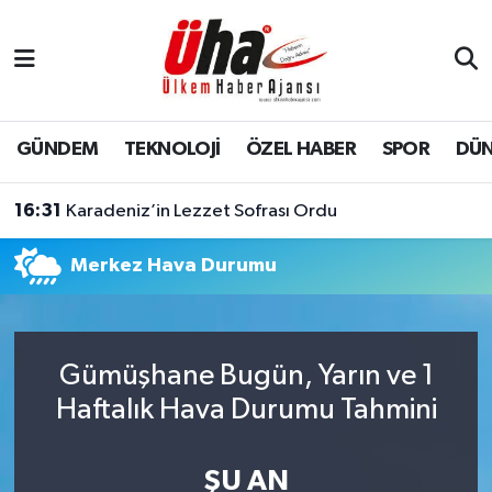
İstanbul Nöbetçi Eczaneler
İstanbul Hava Durumu
GÜNDEM
TEKNOLOJİ
ÖZEL HABER
SPOR
DÜ
İstanbul Namaz Vakitleri
16:31
Karadeniz’in Lezzet Sofrası Ordu
İstanbul Trafik Yoğunluk Haritası
Merkez Hava Durumu
Süper Lig Puan Durumu ve Fikstür
Tüm Manşetler
Gümüşhane Bugün, Yarın ve 1
Haftalık Hava Durumu Tahmini
Son Dakika Haberleri
Haber Arşivi
ŞU AN