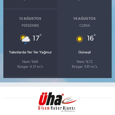
13 AĞUSTOS
14 AĞUSTOS
PERŞEMBE
CUMA
°
°
17
16
Yakınlarda Yer Yer Yağmur
Güneşli
Nem: %66
Nem: %72
Rüzgar: 4.31 m/s
Rüzgar: 3.81 m/s