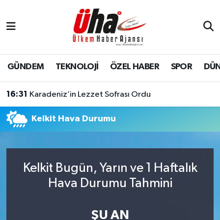
İstanbul Nöbetçi Eczaneler
İstanbul Hava Durumu
GÜNDEM
TEKNOLOJİ
ÖZEL HABER
SPOR
DÜ
İstanbul Namaz Vakitleri
16:31
Karadeniz’in Lezzet Sofrası Ordu
İstanbul Trafik Yoğunluk Haritası
Kelkit Hava Durumu
Süper Lig Puan Durumu ve Fikstür
Tüm Manşetler
Kelkit Bugün, Yarın ve 1 Haftalık
Hava Durumu Tahmini
Son Dakika Haberleri
Haber Arşivi
ŞU AN