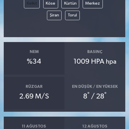
Kelkit
Köse
Kürtün
Merkez
Şiran
Torul
NEM
BASINÇ
%34
1009 HPA
hpa
RÜZGAR
EN DÜŞÜK / EN YÜKSEK
°
°
2.69 M/S
8
/ 28
11 AĞUSTOS
12 AĞUSTOS